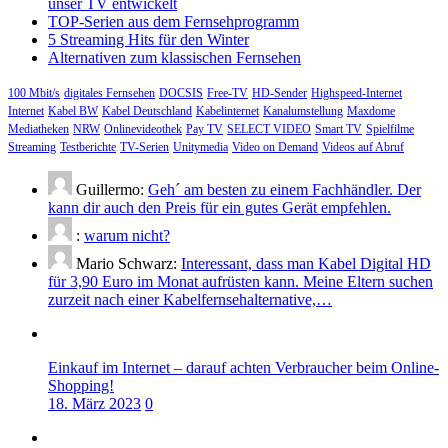
unser TV entwickelt
TOP-Serien aus dem Fernsehprogramm
5 Streaming Hits für den Winter
Alternativen zum klassischen Fernsehen
100 Mbit/s
digitales Fernsehen
DOCSIS
Free-TV
HD-Sender
Highspeed-Internet
Internet
Kabel BW
Kabel Deutschland
Kabelinternet
Kanalumstellung
Maxdome
Mediatheken
NRW
Onlinevideothek
Pay TV
SELECT VIDEO
Smart TV
Spielfilme
Streaming
Testberichte
TV-Serien
Unitymedia
Video on Demand
Videos auf Abruf
Guillermo:
Geh´ am besten zu einem Fachhändler. Der
kann dir auch den Preis für ein gutes Gerät empfehlen.
:
warum nicht?
Mario Schwarz:
Interessant, dass man Kabel Digital HD
für 3,90 Euro im Monat aufrüsten kann. Meine Eltern suchen
zurzeit nach einer Kabelfernsehalternative,…
Einkauf im Internet – darauf achten Verbraucher beim Online-
Shopping!
18. März 2023
0