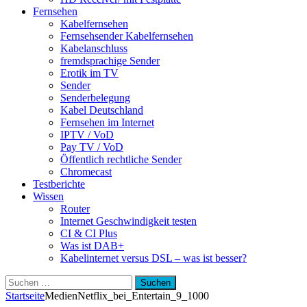
Fernsehen
Kabelfernsehen
Fernsehsender Kabelfernsehen
Kabelanschluss
fremdsprachige Sender
Erotik im TV
Sender
Senderbelegung
Kabel Deutschland
Fernsehen im Internet
IPTV / VoD
Pay TV / VoD
Öffentlich rechtliche Sender
Chromecast
Testberichte
Wissen
Router
Internet Geschwindigkeit testen
CI & CI Plus
Was ist DAB+
Kabelinternet versus DSL – was ist besser?
Suchen
nach:
Startseite
Medien
Netflix_bei_Entertain_9_1000