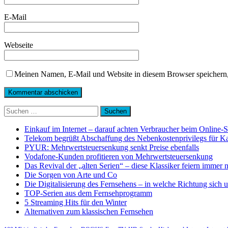
E-Mail
Webseite
Meinen Namen, E-Mail und Website in diesem Browser speichern,
Suchen
nach:
Einkauf im Internet – darauf achten Verbraucher beim Online-
Telekom begrüßt Abschaffung des Nebenkostenprivilegs für K
PYUR: Mehrwertsteuersenkung senkt Preise ebenfalls
Vodafone-Kunden profitieren von Mehrwertsteuersenkung
Das Revival der „alten Serien“ – diese Klassiker feiern immer 
Die Sorgen von Arte und Co
Die Digitalisierung des Fernsehens – in welche Richtung sich 
TOP-Serien aus dem Fernsehprogramm
5 Streaming Hits für den Winter
Alternativen zum klassischen Fernsehen