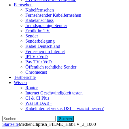
Fernsehen
Kabelfernsehen
Fernsehsender Kabelfernsehen
Kabelanschluss
fremdsprachige Sender
Erotik im TV
Sender
Senderbelegung
Kabel Deutschland
Fernsehen im Internet
IPTV / VoD
Pay TV / VoD
Öffentlich rechtliche Sender
Chromecast
Testberichte
Wissen
Router
Internet Geschwindigkeit testen
CI & CI Plus
Was ist DAB+
Kabelinternet versus DSL – was ist besser?
Suchen
nach:
Startseite
Medien
Clipfish_FILME_HbbTV_3_1000