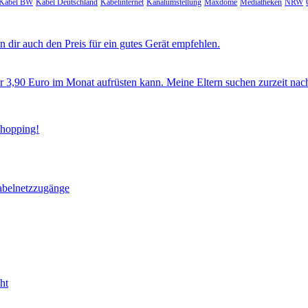
Kabel BW
Kabel Deutschland
Kabelinternet
Kanalumstellung
Maxdome
Mediatheken
NRW
 dir auch den Preis für ein gutes Gerät empfehlen.
ür 3,90 Euro im Monat aufrüsten kann. Meine Eltern suchen zurzeit nac
Shopping!
abelnetzzugänge