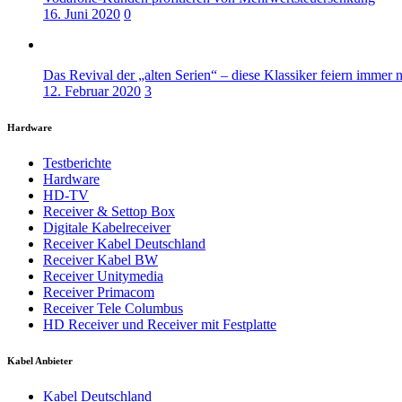
16. Juni 2020
0
Das Revival der „alten Serien“ – diese Klassiker feiern immer 
12. Februar 2020
3
Hardware
Testberichte
Hardware
HD-TV
Receiver & Settop Box
Digitale Kabelreceiver
Receiver Kabel Deutschland
Receiver Kabel BW
Receiver Unitymedia
Receiver Primacom
Receiver Tele Columbus
HD Receiver und Receiver mit Festplatte
Kabel Anbieter
Kabel Deutschland