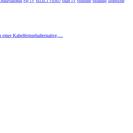
Onlinevideothek
Pay TV
SELECT VIDEO
Smart TV
Spielfilme
Streaming
Testberichte
h einer Kabelfernsehalternative,…