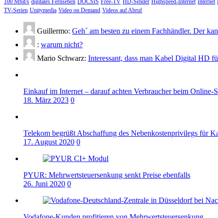
100 Mbit/s
digitales Fernsehen
DOCSIS
Free-TV
HD-Sender
Highspeed-Internet
Internet
TV-Serien
Unitymedia
Video on Demand
Videos auf Abruf
Guillermo:
Geh´ am besten zu einem Fachhändler. Der kann
:
warum nicht?
Mario Schwarz:
Interessant, dass man Kabel Digital HD f
Einkauf im Internet – darauf achten Verbraucher beim Online-
18. März 2023
0
Telekom begrüßt Abschaffung des Nebenkostenprivilegs für K
17. August 2020
0
PYUR: Mehrwertsteuersenkung senkt Preise ebenfalls
26. Juni 2020
0
Vodafone-Kunden profitieren von Mehrwertsteuersenkung