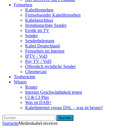
Fernsehen
Kabelfernsehen
Fernsehsender Kabelfernsehen
Kabelanschluss
fremdsprachige Sender
Erotik im TV
Sender
Senderbelegung
Kabel Deutschland
Fernsehen im Internet
IPTV / VoD
Pay TV / VoD
Öffentlich rechtliche Sender
Chromecast
Testberichte
Wissen
Router
Internet Geschwindigkeit testen
CI & CI Plus
Was ist DAB+
Kabelinternet versus DSL – was ist besser?
Suchen
nach:
Startseite
Medien
kabel-receiver