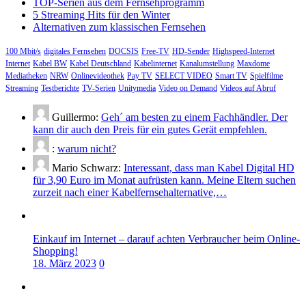
TOP-Serien aus dem Fernsehprogramm
5 Streaming Hits für den Winter
Alternativen zum klassischen Fernsehen
100 Mbit/s
digitales Fernsehen
DOCSIS
Free-TV
HD-Sender
Highspeed-Internet
Internet
Kabel BW
Kabel Deutschland
Kabelinternet
Kanalumstellung
Maxdome
Mediatheken
NRW
Onlinevideothek
Pay TV
SELECT VIDEO
Smart TV
Spielfilme
Streaming
Testberichte
TV-Serien
Unitymedia
Video on Demand
Videos auf Abruf
Guillermo:
Geh´ am besten zu einem Fachhändler. Der
kann dir auch den Preis für ein gutes Gerät empfehlen.
:
warum nicht?
Mario Schwarz:
Interessant, dass man Kabel Digital HD
für 3,90 Euro im Monat aufrüsten kann. Meine Eltern suchen
zurzeit nach einer Kabelfernsehalternative,…
Einkauf im Internet – darauf achten Verbraucher beim Online-
Shopping!
18. März 2023
0