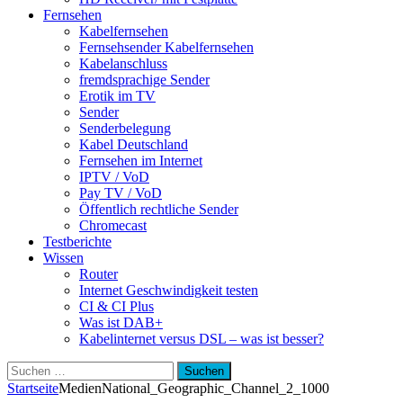
Fernsehen
Kabelfernsehen
Fernsehsender Kabelfernsehen
Kabelanschluss
fremdsprachige Sender
Erotik im TV
Sender
Senderbelegung
Kabel Deutschland
Fernsehen im Internet
IPTV / VoD
Pay TV / VoD
Öffentlich rechtliche Sender
Chromecast
Testberichte
Wissen
Router
Internet Geschwindigkeit testen
CI & CI Plus
Was ist DAB+
Kabelinternet versus DSL – was ist besser?
Suchen
nach:
Startseite
Medien
National_Geographic_Channel_2_1000