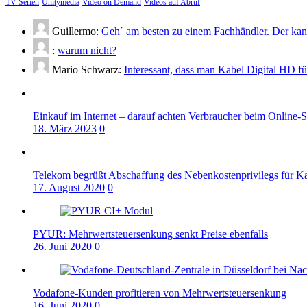
TV-Serien
Unitymedia
Video on Demand
Videos auf Abruf
Guillermo:
Geh´ am besten zu einem Fachhändler. Der kann
:
warum nicht?
Mario Schwarz:
Interessant, dass man Kabel Digital HD f
Einkauf im Internet – darauf achten Verbraucher beim Online-
18. März 2023
0
Telekom begrüßt Abschaffung des Nebenkostenprivilegs für K
17. August 2020
0
PYUR: Mehrwertsteuersenkung senkt Preise ebenfalls
26. Juni 2020
0
Vodafone-Kunden profitieren von Mehrwertsteuersenkung
16. Juni 2020
0