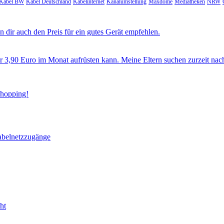
Kabel BW
Kabel Deutschland
Kabelinternet
Kanalumstellung
Maxdome
Mediatheken
NRW
 dir auch den Preis für ein gutes Gerät empfehlen.
ür 3,90 Euro im Monat aufrüsten kann. Meine Eltern suchen zurzeit nac
Shopping!
abelnetzzugänge