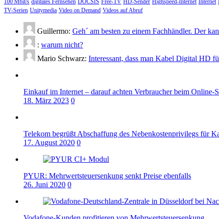
100 Mbit/s
digitales Fernsehen
DOCSIS
Free-TV
HD-Sender
Highspeed-Internet
Internet
TV-Serien
Unitymedia
Video on Demand
Videos auf Abruf
Guillermo:
Geh´ am besten zu einem Fachhändler. Der kann
:
warum nicht?
Mario Schwarz:
Interessant, dass man Kabel Digital HD f
Einkauf im Internet – darauf achten Verbraucher beim Online-
18. März 2023
0
Telekom begrüßt Abschaffung des Nebenkostenprivilegs für K
17. August 2020
0
PYUR: Mehrwertsteuersenkung senkt Preise ebenfalls
26. Juni 2020
0
Vodafone-Kunden profitieren von Mehrwertsteuersenkung