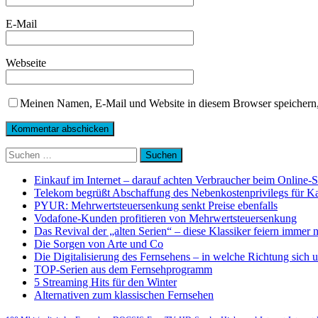
E-Mail
Webseite
Meinen Namen, E-Mail und Website in diesem Browser speichern,
Suchen
nach:
Einkauf im Internet – darauf achten Verbraucher beim Online-
Telekom begrüßt Abschaffung des Nebenkostenprivilegs für K
PYUR: Mehrwertsteuersenkung senkt Preise ebenfalls
Vodafone-Kunden profitieren von Mehrwertsteuersenkung
Das Revival der „alten Serien“ – diese Klassiker feiern immer 
Die Sorgen von Arte und Co
Die Digitalisierung des Fernsehens – in welche Richtung sich 
TOP-Serien aus dem Fernsehprogramm
5 Streaming Hits für den Winter
Alternativen zum klassischen Fernsehen