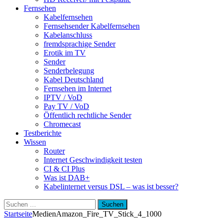
Fernsehen
Kabelfernsehen
Fernsehsender Kabelfernsehen
Kabelanschluss
fremdsprachige Sender
Erotik im TV
Sender
Senderbelegung
Kabel Deutschland
Fernsehen im Internet
IPTV / VoD
Pay TV / VoD
Öffentlich rechtliche Sender
Chromecast
Testberichte
Wissen
Router
Internet Geschwindigkeit testen
CI & CI Plus
Was ist DAB+
Kabelinternet versus DSL – was ist besser?
Suchen
nach:
Startseite
Medien
Amazon_Fire_TV_Stick_4_1000