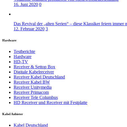
16. Juni 2020
0
Das Revival der „alten Serien“ – diese Klassiker feiern immer 
12. Februar 2020
3
Hardware
Testberichte
Hardware
HD-TV
Receiver & Settop Box
Digitale Kabelreceiver
Receiver Kabel Deutschland
Receiver Kabel BW
Receiver Unitymedia
Receiver Primacom
Receiver Tele Columbus
HD Receiver und Receiver mit Festplatte
Kabel Anbieter
Kabel Deutschland