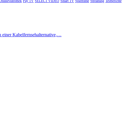
Onlinevideothek
Pay TV
SELECT VIDEO
Smart TV
Spielfilme
Streaming
Testberichte
h einer Kabelfernsehalternative,…