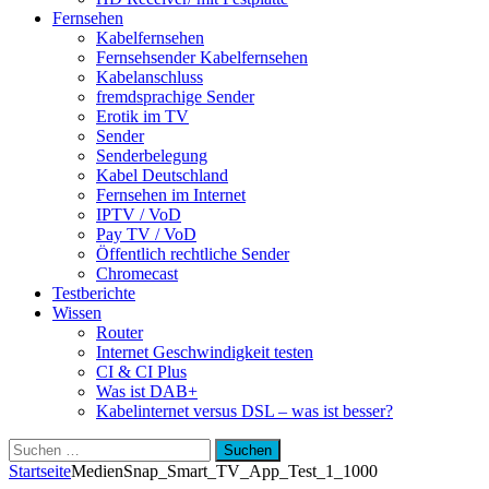
Fernsehen
Kabelfernsehen
Fernsehsender Kabelfernsehen
Kabelanschluss
fremdsprachige Sender
Erotik im TV
Sender
Senderbelegung
Kabel Deutschland
Fernsehen im Internet
IPTV / VoD
Pay TV / VoD
Öffentlich rechtliche Sender
Chromecast
Testberichte
Wissen
Router
Internet Geschwindigkeit testen
CI & CI Plus
Was ist DAB+
Kabelinternet versus DSL – was ist besser?
Suchen
nach:
Startseite
Medien
Snap_Smart_TV_App_Test_1_1000