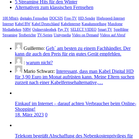
5 Streaming Hits für den Winter
Alternativen zum klassischen Fernsehen
100 Mbit/s
digitales Fernsehen
DOCSIS
Free-TV
HD-Sender
Highspeed-Internet
Internet
Kabel BW
Kabel Deutschland
Kabelinternet
Kanalumstellung
Maxdome
Mediatheken
NRW
Onlinevideothek
Pay TV
SELECT VIDEO
Smart TV
Spielfilme
Streaming
Testberichte
TV-Serien
Unitymedia
Video on Demand
Videos auf Abruf
Guillermo:
Geh´ am besten zu einem Fachhändler. Der
kann dir auch den Preis für ein gutes Gerät empfehlen.
:
warum nicht?
Mario Schwarz:
Interessant, dass man Kabel Digital HD
für 3,90 Euro im Monat aufrüsten kann. Meine Eltern suchen
zurzeit nach einer Kabelfernsehalternative,…
Einkauf im Internet – darauf achten Verbraucher beim Online-
Shopping!
18. März 2023
0
Telekom begrüßt Abschaffung des Nebenkostenprivilegs für