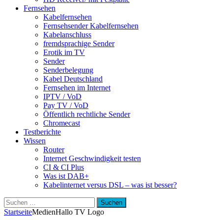
Fernsehen
Kabelfernsehen
Fernsehsender Kabelfernsehen
Kabelanschluss
fremdsprachige Sender
Erotik im TV
Sender
Senderbelegung
Kabel Deutschland
Fernsehen im Internet
IPTV / VoD
Pay TV / VoD
Öffentlich rechtliche Sender
Chromecast
Testberichte
Wissen
Router
Internet Geschwindigkeit testen
CI & CI Plus
Was ist DAB+
Kabelinternet versus DSL – was ist besser?
Suchen
nach:
Startseite
Medien
Hallo TV Logo