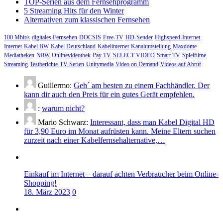
TOP-Serien aus dem Fernsehprogramm
5 Streaming Hits für den Winter
Alternativen zum klassischen Fernsehen
100 Mbit/s
digitales Fernsehen
DOCSIS
Free-TV
HD-Sender
Highspeed-Internet
Internet
Kabel BW
Kabel Deutschland
Kabelinternet
Kanalumstellung
Maxdome
Mediatheken
NRW
Onlinevideothek
Pay TV
SELECT VIDEO
Smart TV
Spielfilme
Streaming
Testberichte
TV-Serien
Unitymedia
Video on Demand
Videos auf Abruf
Guillermo:
Geh´ am besten zu einem Fachhändler. Der
kann dir auch den Preis für ein gutes Gerät empfehlen.
:
warum nicht?
Mario Schwarz:
Interessant, dass man Kabel Digital HD
für 3,90 Euro im Monat aufrüsten kann. Meine Eltern suchen
zurzeit nach einer Kabelfernsehalternative,…
Einkauf im Internet – darauf achten Verbraucher beim Online-
Shopping!
18. März 2023
0