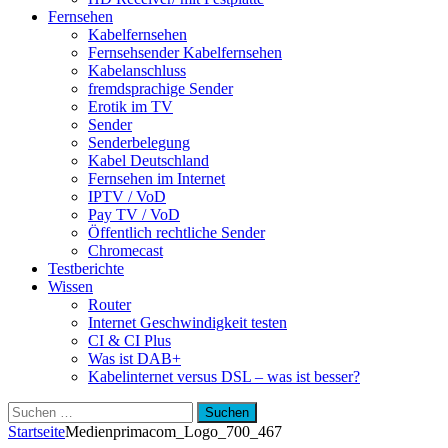
Fernsehen
Kabelfernsehen
Fernsehsender Kabelfernsehen
Kabelanschluss
fremdsprachige Sender
Erotik im TV
Sender
Senderbelegung
Kabel Deutschland
Fernsehen im Internet
IPTV / VoD
Pay TV / VoD
Öffentlich rechtliche Sender
Chromecast
Testberichte
Wissen
Router
Internet Geschwindigkeit testen
CI & CI Plus
Was ist DAB+
Kabelinternet versus DSL – was ist besser?
Suchen
nach:
Startseite
Medien
primacom_Logo_700_467