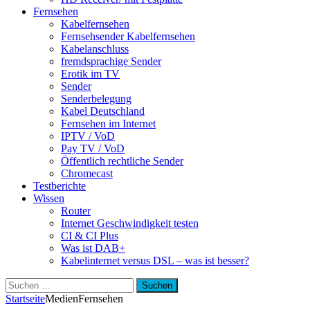
Fernsehen
Kabelfernsehen
Fernsehsender Kabelfernsehen
Kabelanschluss
fremdsprachige Sender
Erotik im TV
Sender
Senderbelegung
Kabel Deutschland
Fernsehen im Internet
IPTV / VoD
Pay TV / VoD
Öffentlich rechtliche Sender
Chromecast
Testberichte
Wissen
Router
Internet Geschwindigkeit testen
CI & CI Plus
Was ist DAB+
Kabelinternet versus DSL – was ist besser?
Suchen
nach:
Startseite
Medien
Fernsehen