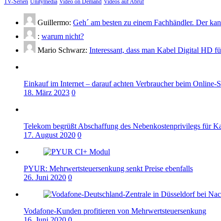
TV-Serien
Unitymedia
Video on Demand
Videos auf Abruf
Guillermo:
Geh´ am besten zu einem Fachhändler. Der kann
:
warum nicht?
Mario Schwarz:
Interessant, dass man Kabel Digital HD f
Einkauf im Internet – darauf achten Verbraucher beim Online-
18. März 2023
0
Telekom begrüßt Abschaffung des Nebenkostenprivilegs für K
17. August 2020
0
PYUR: Mehrwertsteuersenkung senkt Preise ebenfalls
26. Juni 2020
0
Vodafone-Kunden profitieren von Mehrwertsteuersenkung
16. Juni 2020
0