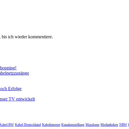
 bis ich wieder kommentiere.
Shopping!
abelnetzzugänge
noch Erfolge
unser TV entwickelt
Kabel BW
Kabel Deutschland
Kabelinternet
Kanalumstellung
Maxdome
Mediatheken
NRW