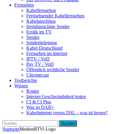
Fernsehen
Kabelfernsehen
Fernsehsender Kabelfernsehen
Kabelanschluss
fremdsprachige Sender
Erotik im TV
Sender
Senderbelegung
Kabel Deutschland
Fernsehen im Internet
IPTV / VoD
Pay TV / VoD
Öffentlich rechtliche Sender
Chromecast
Testberichte
Wissen
Router
Internet Geschwindigkeit testen
CI & CI Plus
Was ist DAB+
Kabelinternet versus DSL – was ist besser?
Suchen
nach:
Startseite
Medien
RTVi Logo