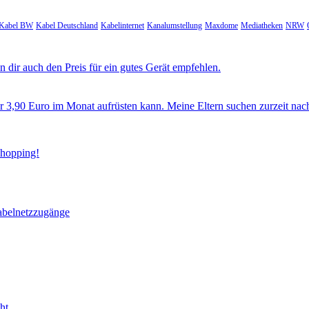
Kabel BW
Kabel Deutschland
Kabelinternet
Kanalumstellung
Maxdome
Mediatheken
NRW
 dir auch den Preis für ein gutes Gerät empfehlen.
ür 3,90 Euro im Monat aufrüsten kann. Meine Eltern suchen zurzeit nac
Shopping!
abelnetzzugänge