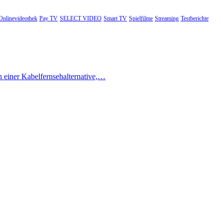
Onlinevideothek
Pay TV
SELECT VIDEO
Smart TV
Spielfilme
Streaming
Testberichte
h einer Kabelfernsehalternative,…