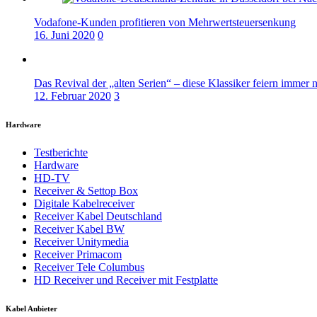
Vodafone-Kunden profitieren von Mehrwertsteuersenkung
16. Juni 2020
0
Das Revival der „alten Serien“ – diese Klassiker feiern immer 
12. Februar 2020
3
Hardware
Testberichte
Hardware
HD-TV
Receiver & Settop Box
Digitale Kabelreceiver
Receiver Kabel Deutschland
Receiver Kabel BW
Receiver Unitymedia
Receiver Primacom
Receiver Tele Columbus
HD Receiver und Receiver mit Festplatte
Kabel Anbieter