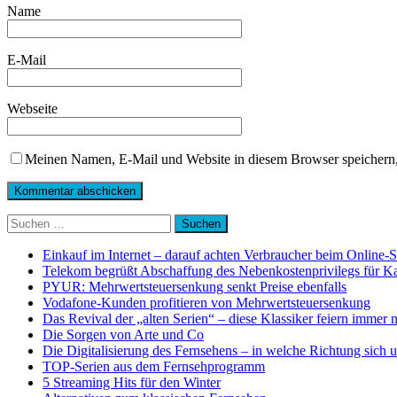
Name
E-Mail
Webseite
Meinen Namen, E-Mail und Website in diesem Browser speichern,
Suchen
nach:
Einkauf im Internet – darauf achten Verbraucher beim Online-
Telekom begrüßt Abschaffung des Nebenkostenprivilegs für K
PYUR: Mehrwertsteuersenkung senkt Preise ebenfalls
Vodafone-Kunden profitieren von Mehrwertsteuersenkung
Das Revival der „alten Serien“ – diese Klassiker feiern immer 
Die Sorgen von Arte und Co
Die Digitalisierung des Fernsehens – in welche Richtung sich 
TOP-Serien aus dem Fernsehprogramm
5 Streaming Hits für den Winter