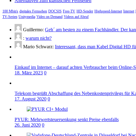
Alternativen zum klassischen Fernsehen
100 Mbit/s
digitales Fernsehen
DOCSIS
Free-TV
HD-Sender
Highspeed-Internet
Internet
TV-Serien
Unitymedia
Video on Demand
Videos auf Abruf
Guillermo:
Geh´ am besten zu einem Fachhändler. Der kann
:
warum nicht?
Mario Schwarz:
Interessant, dass man Kabel Digital HD f
Einkauf im Internet – darauf achten Verbraucher beim Online-
18. März 2023
0
Telekom begrüßt Abschaffung des Nebenkostenprivilegs für K
17. August 2020
0
PYUR: Mehrwertsteuersenkung senkt Preise ebenfalls
26. Juni 2020
0