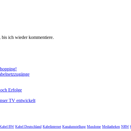
 bis ich wieder kommentiere.
Shopping!
abelnetzzugänge
noch Erfolge
unser TV entwickelt
Kabel BW
Kabel Deutschland
Kabelinternet
Kanalumstellung
Maxdome
Mediatheken
NRW