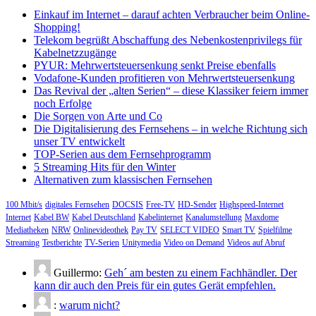
nach:
Einkauf im Internet – darauf achten Verbraucher beim Online-
Shopping!
Telekom begrüßt Abschaffung des Nebenkostenprivilegs für
Kabelnetzzugänge
PYUR: Mehrwertsteuersenkung senkt Preise ebenfalls
Vodafone-Kunden profitieren von Mehrwertsteuersenkung
Das Revival der „alten Serien“ – diese Klassiker feiern immer
noch Erfolge
Die Sorgen von Arte und Co
Die Digitalisierung des Fernsehens – in welche Richtung sich
unser TV entwickelt
TOP-Serien aus dem Fernsehprogramm
5 Streaming Hits für den Winter
Alternativen zum klassischen Fernsehen
100 Mbit/s
digitales Fernsehen
DOCSIS
Free-TV
HD-Sender
Highspeed-Internet
Internet
Kabel BW
Kabel Deutschland
Kabelinternet
Kanalumstellung
Maxdome
Mediatheken
NRW
Onlinevideothek
Pay TV
SELECT VIDEO
Smart TV
Spielfilme
Streaming
Testberichte
TV-Serien
Unitymedia
Video on Demand
Videos auf Abruf
Guillermo:
Geh´ am besten zu einem Fachhändler. Der
kann dir auch den Preis für ein gutes Gerät empfehlen.
:
warum nicht?