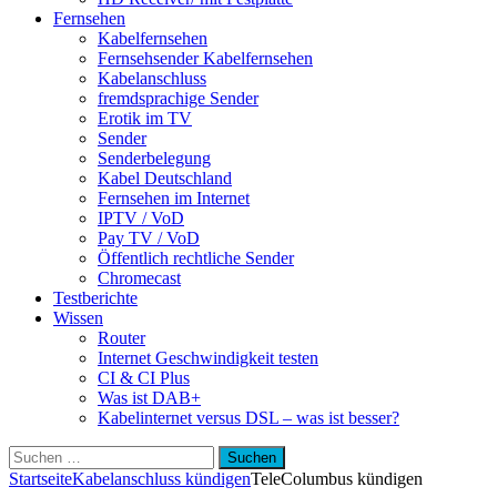
Fernsehen
Kabelfernsehen
Fernsehsender Kabelfernsehen
Kabelanschluss
fremdsprachige Sender
Erotik im TV
Sender
Senderbelegung
Kabel Deutschland
Fernsehen im Internet
IPTV / VoD
Pay TV / VoD
Öffentlich rechtliche Sender
Chromecast
Testberichte
Wissen
Router
Internet Geschwindigkeit testen
CI & CI Plus
Was ist DAB+
Kabelinternet versus DSL – was ist besser?
Suchen
nach:
Startseite
Kabelanschluss kündigen
TeleColumbus kündigen