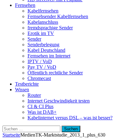
Fernsehen
Kabelfernsehen
Fernsehsender Kabelfernsehen
Kabelanschluss
fremdsprachige Sender
Erotik im TV
Sender
Senderbelegung
Kabel Deutschland
Fernsehen im Internet
IPTV / VoD
Pay TV / VoD
Öffentlich rechtliche Sender
Chromecast
Testberichte
Wissen
Router
Internet Geschwindigkeit testen
CI & CI Plus
Was ist DAB+
Kabelinternet versus DSL – was ist besser?
Suchen
nach:
Startseite
Medien
TK-Marktstudie_2013_1_plus_630