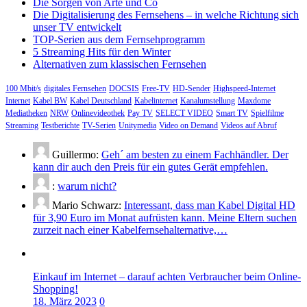
Die Sorgen von Arte und Co
Die Digitalisierung des Fernsehens – in welche Richtung sich
unser TV entwickelt
TOP-Serien aus dem Fernsehprogramm
5 Streaming Hits für den Winter
Alternativen zum klassischen Fernsehen
100 Mbit/s
digitales Fernsehen
DOCSIS
Free-TV
HD-Sender
Highspeed-Internet
Internet
Kabel BW
Kabel Deutschland
Kabelinternet
Kanalumstellung
Maxdome
Mediatheken
NRW
Onlinevideothek
Pay TV
SELECT VIDEO
Smart TV
Spielfilme
Streaming
Testberichte
TV-Serien
Unitymedia
Video on Demand
Videos auf Abruf
Guillermo:
Geh´ am besten zu einem Fachhändler. Der
kann dir auch den Preis für ein gutes Gerät empfehlen.
:
warum nicht?
Mario Schwarz:
Interessant, dass man Kabel Digital HD
für 3,90 Euro im Monat aufrüsten kann. Meine Eltern suchen
zurzeit nach einer Kabelfernsehalternative,…
Einkauf im Internet – darauf achten Verbraucher beim Online-
Shopping!
18. März 2023
0