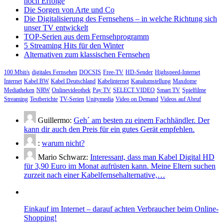
noch Erfolge
Die Sorgen von Arte und Co
Die Digitalisierung des Fernsehens – in welche Richtung sich
unser TV entwickelt
TOP-Serien aus dem Fernsehprogramm
5 Streaming Hits für den Winter
Alternativen zum klassischen Fernsehen
100 Mbit/s
digitales Fernsehen
DOCSIS
Free-TV
HD-Sender
Highspeed-Internet
Internet
Kabel BW
Kabel Deutschland
Kabelinternet
Kanalumstellung
Maxdome
Mediatheken
NRW
Onlinevideothek
Pay TV
SELECT VIDEO
Smart TV
Spielfilme
Streaming
Testberichte
TV-Serien
Unitymedia
Video on Demand
Videos auf Abruf
Guillermo:
Geh´ am besten zu einem Fachhändler. Der
kann dir auch den Preis für ein gutes Gerät empfehlen.
:
warum nicht?
Mario Schwarz:
Interessant, dass man Kabel Digital HD
für 3,90 Euro im Monat aufrüsten kann. Meine Eltern suchen
zurzeit nach einer Kabelfernsehalternative,…
Einkauf im Internet – darauf achten Verbraucher beim Online-
Shopping!