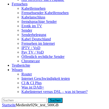
Fernsehen
Kabelfernsehen
Fernsehsender Kabelfernsehen
Kabelanschluss
fremdsprachige Sender
Erotik im TV
Sender
Senderbelegung
Kabel Deutschland
Fernsehen im Internet
IPTV / VoD
Pay TV / VoD
Öffentlich rechtliche Sender
Chromecast
Testberichte
Wissen
Router
Internet Geschwindigkeit testen
CI & CI Plus
Was ist DAB+
Kabelinternet versus DSL – was ist besser?
Suchen
nach:
Startseite
Medien
hr929c_test_500GB