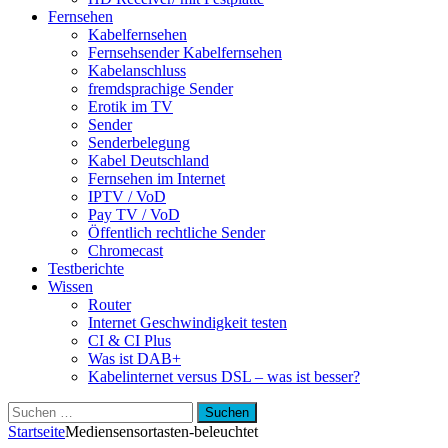
Fernsehen
Kabelfernsehen
Fernsehsender Kabelfernsehen
Kabelanschluss
fremdsprachige Sender
Erotik im TV
Sender
Senderbelegung
Kabel Deutschland
Fernsehen im Internet
IPTV / VoD
Pay TV / VoD
Öffentlich rechtliche Sender
Chromecast
Testberichte
Wissen
Router
Internet Geschwindigkeit testen
CI & CI Plus
Was ist DAB+
Kabelinternet versus DSL – was ist besser?
Suchen
nach:
Startseite
Medien
sensortasten-beleuchtet