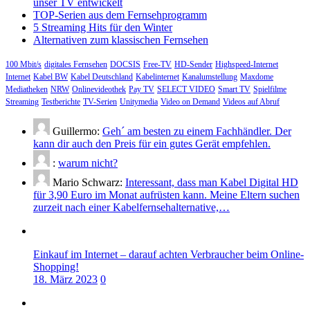
unser TV entwickelt
TOP-Serien aus dem Fernsehprogramm
5 Streaming Hits für den Winter
Alternativen zum klassischen Fernsehen
100 Mbit/s
digitales Fernsehen
DOCSIS
Free-TV
HD-Sender
Highspeed-Internet
Internet
Kabel BW
Kabel Deutschland
Kabelinternet
Kanalumstellung
Maxdome
Mediatheken
NRW
Onlinevideothek
Pay TV
SELECT VIDEO
Smart TV
Spielfilme
Streaming
Testberichte
TV-Serien
Unitymedia
Video on Demand
Videos auf Abruf
Guillermo:
Geh´ am besten zu einem Fachhändler. Der
kann dir auch den Preis für ein gutes Gerät empfehlen.
:
warum nicht?
Mario Schwarz:
Interessant, dass man Kabel Digital HD
für 3,90 Euro im Monat aufrüsten kann. Meine Eltern suchen
zurzeit nach einer Kabelfernsehalternative,…
Einkauf im Internet – darauf achten Verbraucher beim Online-
Shopping!
18. März 2023
0