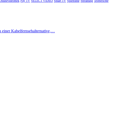
Onlinevideothek
Pay TV
SELECT VIDEO
Smart TV
Spielfilme
Streaming
Testberichte
h einer Kabelfernsehalternative,…