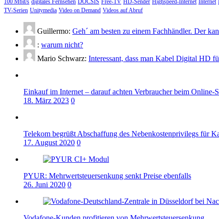
100 Mbit/s
digitales Fernsehen
DOCSIS
Free-TV
HD-Sender
Highspeed-Internet
Internet
TV-Serien
Unitymedia
Video on Demand
Videos auf Abruf
Guillermo:
Geh´ am besten zu einem Fachhändler. Der kann
:
warum nicht?
Mario Schwarz:
Interessant, dass man Kabel Digital HD f
Einkauf im Internet – darauf achten Verbraucher beim Online-
18. März 2023
0
Telekom begrüßt Abschaffung des Nebenkostenprivilegs für K
17. August 2020
0
PYUR: Mehrwertsteuersenkung senkt Preise ebenfalls
26. Juni 2020
0
Vodafone-Kunden profitieren von Mehrwertsteuersenkung