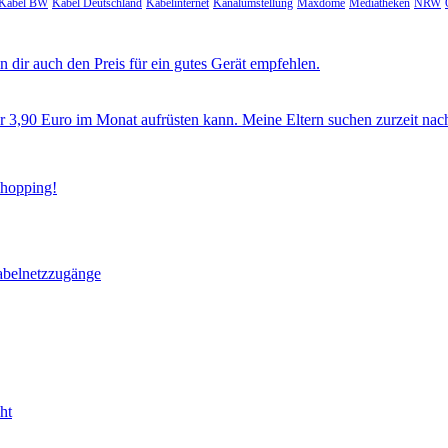
Kabel BW
Kabel Deutschland
Kabelinternet
Kanalumstellung
Maxdome
Mediatheken
NRW
 dir auch den Preis für ein gutes Gerät empfehlen.
ür 3,90 Euro im Monat aufrüsten kann. Meine Eltern suchen zurzeit nac
Shopping!
abelnetzzugänge