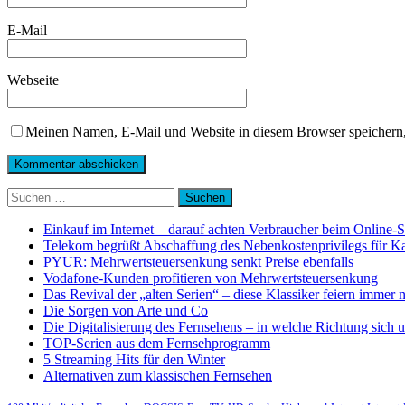
E-Mail
Webseite
Meinen Namen, E-Mail und Website in diesem Browser speichern,
Suchen
nach:
Einkauf im Internet – darauf achten Verbraucher beim Online-
Telekom begrüßt Abschaffung des Nebenkostenprivilegs für K
PYUR: Mehrwertsteuersenkung senkt Preise ebenfalls
Vodafone-Kunden profitieren von Mehrwertsteuersenkung
Das Revival der „alten Serien“ – diese Klassiker feiern immer 
Die Sorgen von Arte und Co
Die Digitalisierung des Fernsehens – in welche Richtung sich 
TOP-Serien aus dem Fernsehprogramm
5 Streaming Hits für den Winter
Alternativen zum klassischen Fernsehen