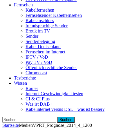
Fernsehen
Kabelfernsehen
Fernsehsender Kabelfernsehen
Kabelanschluss
fremdsprachige Sender
Erotik im TV
Sender
Senderbelegung
Kabel Deutschland
Fernsehen im Internet
IPTV / VoD
Pay TV / VoD
Öffentlich rechtliche Sender
Chromecast
Testberichte
Wissen
Router
Internet Geschwindigkeit testen
CI & CI Plus
Was ist DAB+
Kabelinternet versus DSL – was ist besser?
Suchen
nach:
Startseite
Medien
VPRT_Prognose_2014_4_1200