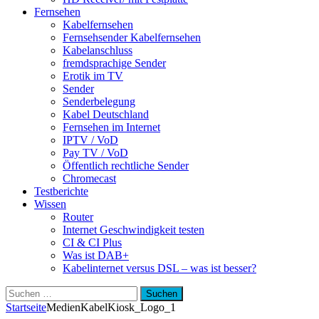
Fernsehen
Kabelfernsehen
Fernsehsender Kabelfernsehen
Kabelanschluss
fremdsprachige Sender
Erotik im TV
Sender
Senderbelegung
Kabel Deutschland
Fernsehen im Internet
IPTV / VoD
Pay TV / VoD
Öffentlich rechtliche Sender
Chromecast
Testberichte
Wissen
Router
Internet Geschwindigkeit testen
CI & CI Plus
Was ist DAB+
Kabelinternet versus DSL – was ist besser?
Suchen
nach:
Startseite
Medien
KabelKiosk_Logo_1