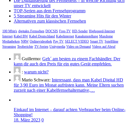
Die Digitalisierung des Fernsehens – in welche Richtung sich
unser TV entwickelt
TOP-Serien aus dem Fernsehprogramm
5 Streaming Hits für den Winter
Alternativen zum klassischen Fernsehen
100 Mbit/s
digitales Fernsehen
DOCSIS
Free-TV
HD-Sender
Highspeed-Internet
Internet
Kabel BW
Kabel Deutschland
Kabelinternet
Kanalumstellung
Maxdome
Mediatheken
NRW
Onlinevideothek
Pay TV
SELECT VIDEO
Smart TV
Spielfilme
Streaming
Testberichte
TV-Serien
Unitymedia
Video on Demand
Videos auf Abruf
Guillermo:
Geh´ am besten zu einem Fachhändler. Der
kann dir auch den Preis für ein gutes Gerät empfehlen.
:
warum nicht?
Mario Schwarz:
Interessant, dass man Kabel Digital HD
für 3,90 Euro im Monat aufrüsten kann. Meine Eltern suchen
zurzeit nach einer Kabelfernsehalternative,…
Einkauf im Internet – darauf achten Verbraucher beim Online-
Shopping!
18. März 2023
0