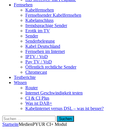
Fernsehen
Kabelfernsehen
Fernsehsender Kabelfernsehen
Kabelanschluss
fremdsprachige Sender
Erotik im TV
Sender
Senderbelegung
Kabel Deutschland
Fernsehen im Internet
IPTV / VoD
Pay TV / VoD
Öffentlich rechtliche Sender
Chromecast
Testberichte
Wissen
Router
Internet Geschwindigkeit testen
CI & CI Plus
Was ist DAB+
Kabelinternet versus DSL – was ist besser?
Suchen
nach:
Startseite
Medien
PYUR CI+ Modul