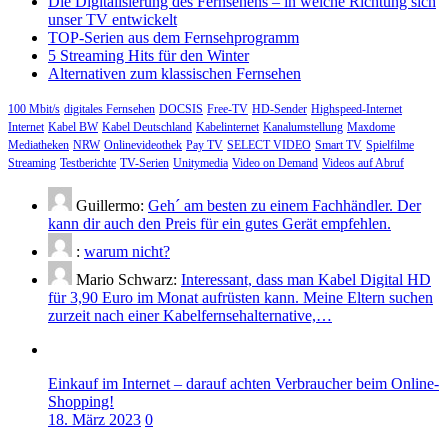
Die Digitalisierung des Fernsehens – in welche Richtung sich
unser TV entwickelt
TOP-Serien aus dem Fernsehprogramm
5 Streaming Hits für den Winter
Alternativen zum klassischen Fernsehen
100 Mbit/s
digitales Fernsehen
DOCSIS
Free-TV
HD-Sender
Highspeed-Internet
Internet
Kabel BW
Kabel Deutschland
Kabelinternet
Kanalumstellung
Maxdome
Mediatheken
NRW
Onlinevideothek
Pay TV
SELECT VIDEO
Smart TV
Spielfilme
Streaming
Testberichte
TV-Serien
Unitymedia
Video on Demand
Videos auf Abruf
Guillermo:
Geh´ am besten zu einem Fachhändler. Der
kann dir auch den Preis für ein gutes Gerät empfehlen.
:
warum nicht?
Mario Schwarz:
Interessant, dass man Kabel Digital HD
für 3,90 Euro im Monat aufrüsten kann. Meine Eltern suchen
zurzeit nach einer Kabelfernsehalternative,…
Einkauf im Internet – darauf achten Verbraucher beim Online-
Shopping!
18. März 2023
0