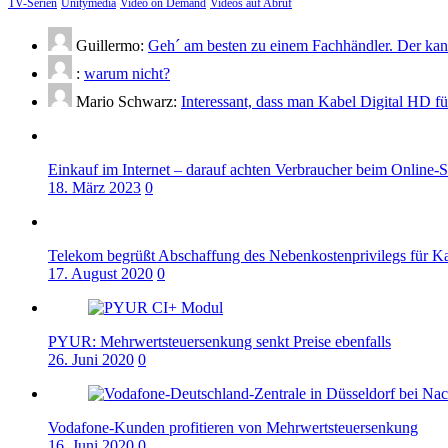
TV-Serien
Unitymedia
Video on Demand
Videos auf Abruf
Guillermo:
Geh´ am besten zu einem Fachhändler. Der kann
:
warum nicht?
Mario Schwarz:
Interessant, dass man Kabel Digital HD f
Einkauf im Internet – darauf achten Verbraucher beim Online-
18. März 2023
0
Telekom begrüßt Abschaffung des Nebenkostenprivilegs für K
17. August 2020
0
PYUR: Mehrwertsteuersenkung senkt Preise ebenfalls
26. Juni 2020
0
Vodafone-Kunden profitieren von Mehrwertsteuersenkung
16. Juni 2020
0