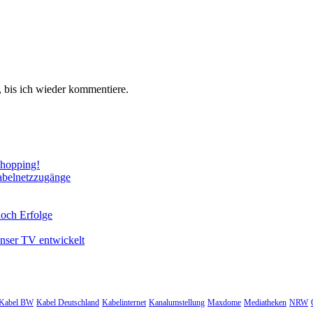
 bis ich wieder kommentiere.
Shopping!
abelnetzzugänge
noch Erfolge
unser TV entwickelt
Kabel BW
Kabel Deutschland
Kabelinternet
Kanalumstellung
Maxdome
Mediatheken
NRW