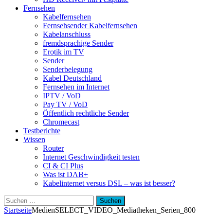
Fernsehen
Kabelfernsehen
Fernsehsender Kabelfernsehen
Kabelanschluss
fremdsprachige Sender
Erotik im TV
Sender
Senderbelegung
Kabel Deutschland
Fernsehen im Internet
IPTV / VoD
Pay TV / VoD
Öffentlich rechtliche Sender
Chromecast
Testberichte
Wissen
Router
Internet Geschwindigkeit testen
CI & CI Plus
Was ist DAB+
Kabelinternet versus DSL – was ist besser?
Suchen
nach:
Startseite
Medien
SELECT_VIDEO_Mediatheken_Serien_800