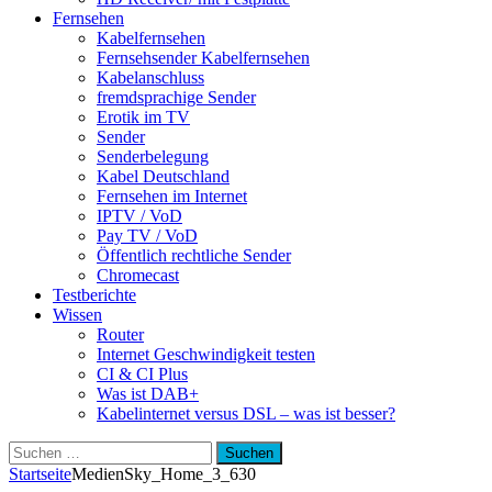
Fernsehen
Kabelfernsehen
Fernsehsender Kabelfernsehen
Kabelanschluss
fremdsprachige Sender
Erotik im TV
Sender
Senderbelegung
Kabel Deutschland
Fernsehen im Internet
IPTV / VoD
Pay TV / VoD
Öffentlich rechtliche Sender
Chromecast
Testberichte
Wissen
Router
Internet Geschwindigkeit testen
CI & CI Plus
Was ist DAB+
Kabelinternet versus DSL – was ist besser?
Suchen
nach:
Startseite
Medien
Sky_Home_3_630