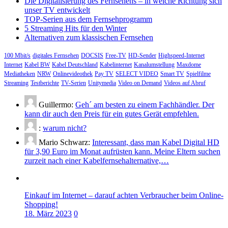
Die Digitalisierung des Fernsehens – in welche Richtung sich
unser TV entwickelt
TOP-Serien aus dem Fernsehprogramm
5 Streaming Hits für den Winter
Alternativen zum klassischen Fernsehen
100 Mbit/s
digitales Fernsehen
DOCSIS
Free-TV
HD-Sender
Highspeed-Internet
Internet
Kabel BW
Kabel Deutschland
Kabelinternet
Kanalumstellung
Maxdome
Mediatheken
NRW
Onlinevideothek
Pay TV
SELECT VIDEO
Smart TV
Spielfilme
Streaming
Testberichte
TV-Serien
Unitymedia
Video on Demand
Videos auf Abruf
Guillermo:
Geh´ am besten zu einem Fachhändler. Der
kann dir auch den Preis für ein gutes Gerät empfehlen.
:
warum nicht?
Mario Schwarz:
Interessant, dass man Kabel Digital HD
für 3,90 Euro im Monat aufrüsten kann. Meine Eltern suchen
zurzeit nach einer Kabelfernsehalternative,…
Einkauf im Internet – darauf achten Verbraucher beim Online-
Shopping!
18. März 2023
0