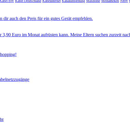
Kabel BW
Kabel Deutschland
Kabelinternet
Kanalumstellung
Maxdome
Mediatheken
NRW
 dir auch den Preis für ein gutes Gerät empfehlen.
ür 3,90 Euro im Monat aufrüsten kann. Meine Eltern suchen zurzeit nac
Shopping!
abelnetzzugänge