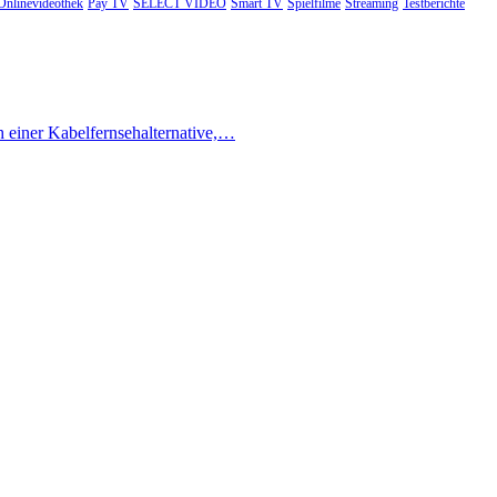
Onlinevideothek
Pay TV
SELECT VIDEO
Smart TV
Spielfilme
Streaming
Testberichte
h einer Kabelfernsehalternative,…