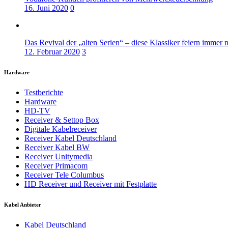
16. Juni 2020
0
Das Revival der „alten Serien“ – diese Klassiker feiern immer 
12. Februar 2020
3
Hardware
Testberichte
Hardware
HD-TV
Receiver & Settop Box
Digitale Kabelreceiver
Receiver Kabel Deutschland
Receiver Kabel BW
Receiver Unitymedia
Receiver Primacom
Receiver Tele Columbus
HD Receiver und Receiver mit Festplatte
Kabel Anbieter
Kabel Deutschland