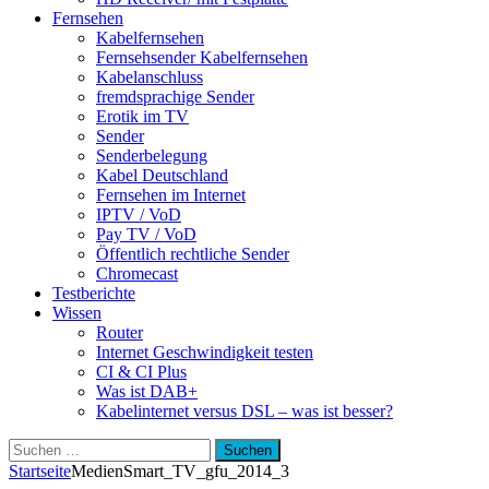
Fernsehen
Kabelfernsehen
Fernsehsender Kabelfernsehen
Kabelanschluss
fremdsprachige Sender
Erotik im TV
Sender
Senderbelegung
Kabel Deutschland
Fernsehen im Internet
IPTV / VoD
Pay TV / VoD
Öffentlich rechtliche Sender
Chromecast
Testberichte
Wissen
Router
Internet Geschwindigkeit testen
CI & CI Plus
Was ist DAB+
Kabelinternet versus DSL – was ist besser?
Suchen
nach:
Startseite
Medien
Smart_TV_gfu_2014_3