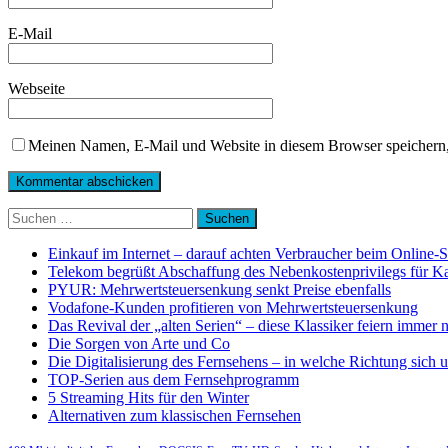
E-Mail
Webseite
Meinen Namen, E-Mail und Website in diesem Browser speichern,
Suchen
nach:
Einkauf im Internet – darauf achten Verbraucher beim Online-
Telekom begrüßt Abschaffung des Nebenkostenprivilegs für K
PYUR: Mehrwertsteuersenkung senkt Preise ebenfalls
Vodafone-Kunden profitieren von Mehrwertsteuersenkung
Das Revival der „alten Serien“ – diese Klassiker feiern immer 
Die Sorgen von Arte und Co
Die Digitalisierung des Fernsehens – in welche Richtung sich 
TOP-Serien aus dem Fernsehprogramm
5 Streaming Hits für den Winter
Alternativen zum klassischen Fernsehen