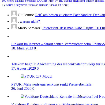
100 Mbit/s
digitales Fernsehen
DOCSIS
Free-TV
HD-Sender
Highspeed-Internet
Internet
TV-Serien
Unitymedia
Video on Demand
Videos auf Abruf
Guillermo:
Geh´ am besten zu einem Fachhändler. Der kann
:
warum nicht?
Mario Schwarz:
Interessant, dass man Kabel Digital HD f
Einkauf im Internet – darauf achten Verbraucher beim Online-
18. März 2023
0
Telekom begrüßt Abschaffung des Nebenkostenprivilegs für K
17. August 2020
0
PYUR: Mehrwertsteuersenkung senkt Preise ebenfalls
26. Juni 2020
0
Vodafone-Kunden profitieren von Mehrwertsteuersenkung