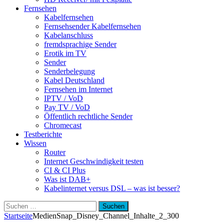
Fernsehen
Kabelfernsehen
Fernsehsender Kabelfernsehen
Kabelanschluss
fremdsprachige Sender
Erotik im TV
Sender
Senderbelegung
Kabel Deutschland
Fernsehen im Internet
IPTV / VoD
Pay TV / VoD
Öffentlich rechtliche Sender
Chromecast
Testberichte
Wissen
Router
Internet Geschwindigkeit testen
CI & CI Plus
Was ist DAB+
Kabelinternet versus DSL – was ist besser?
Suchen
nach:
Startseite
Medien
Snap_Disney_Channel_Inhalte_2_300