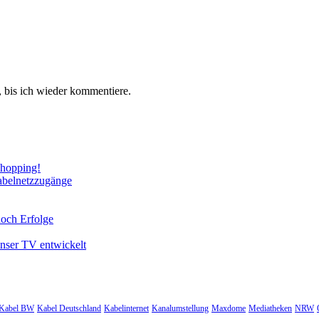
 bis ich wieder kommentiere.
Shopping!
abelnetzzugänge
noch Erfolge
unser TV entwickelt
Kabel BW
Kabel Deutschland
Kabelinternet
Kanalumstellung
Maxdome
Mediatheken
NRW