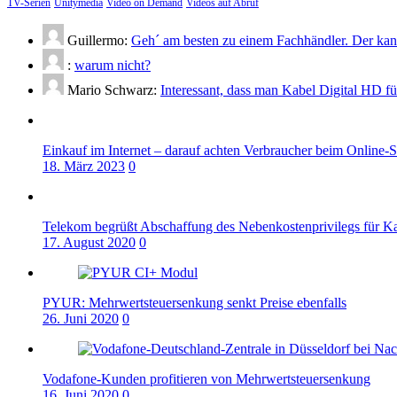
TV-Serien
Unitymedia
Video on Demand
Videos auf Abruf
Guillermo:
Geh´ am besten zu einem Fachhändler. Der kann
:
warum nicht?
Mario Schwarz:
Interessant, dass man Kabel Digital HD f
Einkauf im Internet – darauf achten Verbraucher beim Online-
18. März 2023
0
Telekom begrüßt Abschaffung des Nebenkostenprivilegs für K
17. August 2020
0
PYUR: Mehrwertsteuersenkung senkt Preise ebenfalls
26. Juni 2020
0
Vodafone-Kunden profitieren von Mehrwertsteuersenkung
16. Juni 2020
0