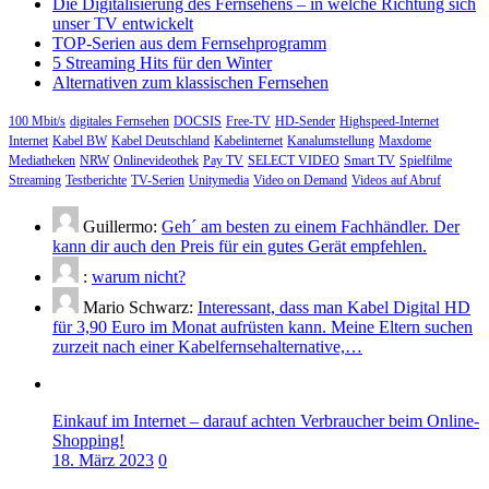
Die Digitalisierung des Fernsehens – in welche Richtung sich
unser TV entwickelt
TOP-Serien aus dem Fernsehprogramm
5 Streaming Hits für den Winter
Alternativen zum klassischen Fernsehen
100 Mbit/s
digitales Fernsehen
DOCSIS
Free-TV
HD-Sender
Highspeed-Internet
Internet
Kabel BW
Kabel Deutschland
Kabelinternet
Kanalumstellung
Maxdome
Mediatheken
NRW
Onlinevideothek
Pay TV
SELECT VIDEO
Smart TV
Spielfilme
Streaming
Testberichte
TV-Serien
Unitymedia
Video on Demand
Videos auf Abruf
Guillermo:
Geh´ am besten zu einem Fachhändler. Der
kann dir auch den Preis für ein gutes Gerät empfehlen.
:
warum nicht?
Mario Schwarz:
Interessant, dass man Kabel Digital HD
für 3,90 Euro im Monat aufrüsten kann. Meine Eltern suchen
zurzeit nach einer Kabelfernsehalternative,…
Einkauf im Internet – darauf achten Verbraucher beim Online-
Shopping!
18. März 2023
0