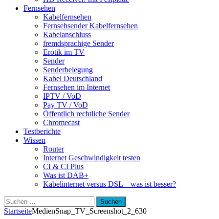
Fernsehen
Kabelfernsehen
Fernsehsender Kabelfernsehen
Kabelanschluss
fremdsprachige Sender
Erotik im TV
Sender
Senderbelegung
Kabel Deutschland
Fernsehen im Internet
IPTV / VoD
Pay TV / VoD
Öffentlich rechtliche Sender
Chromecast
Testberichte
Wissen
Router
Internet Geschwindigkeit testen
CI & CI Plus
Was ist DAB+
Kabelinternet versus DSL – was ist besser?
Suchen
nach:
Startseite
Medien
Snap_TV_Screenshot_2_630