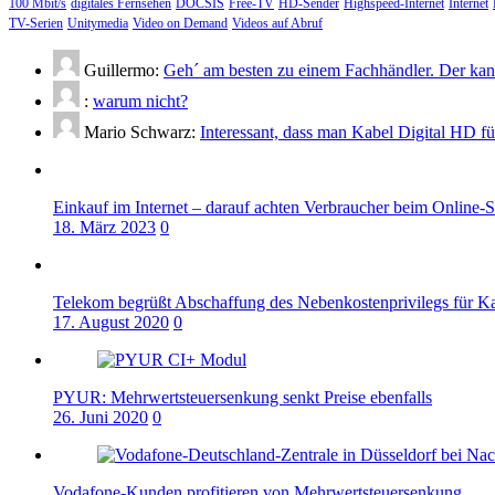
100 Mbit/s
digitales Fernsehen
DOCSIS
Free-TV
HD-Sender
Highspeed-Internet
Internet
TV-Serien
Unitymedia
Video on Demand
Videos auf Abruf
Guillermo:
Geh´ am besten zu einem Fachhändler. Der kann
:
warum nicht?
Mario Schwarz:
Interessant, dass man Kabel Digital HD f
Einkauf im Internet – darauf achten Verbraucher beim Online-
18. März 2023
0
Telekom begrüßt Abschaffung des Nebenkostenprivilegs für K
17. August 2020
0
PYUR: Mehrwertsteuersenkung senkt Preise ebenfalls
26. Juni 2020
0
Vodafone-Kunden profitieren von Mehrwertsteuersenkung