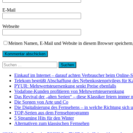
E-Mail
Webseite
Meinen Namen, E-Mail und Website in diesem Browser speichern,
Suchen
nach:
Einkauf im Internet – darauf achten Verbraucher beim Online-
Telekom begrüßt Abschaffung des Nebenkostenprivilegs für K
PYUR: Mehrwertsteuersenkung senkt Preise ebenfalls
Vodafone-Kunden profitieren von Mehrwertsteuersenkung
Das Revival der „alten Serien“ – diese Klassiker feiern immer 
Die Sorgen von Arte und Co
Die Digitalisierung des Fernsehens – in welche Richtung sich 
TOP-Serien aus dem Fernsehprogramm
5 Streaming Hits für den Winter
Alternativen zum klassischen Fernsehen