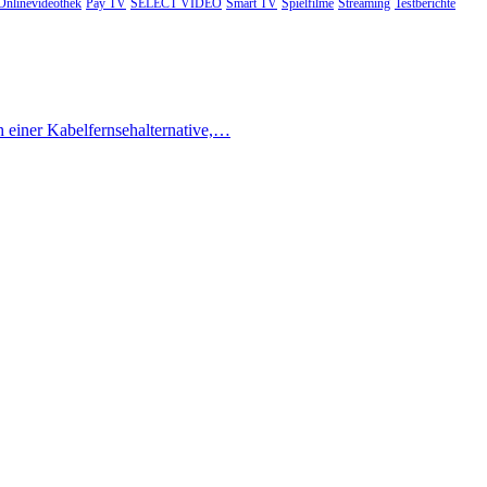
Onlinevideothek
Pay TV
SELECT VIDEO
Smart TV
Spielfilme
Streaming
Testberichte
h einer Kabelfernsehalternative,…