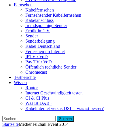
Fernsehen
Kabelfernsehen
Fernsehsender Kabelfernsehen
Kabelanschluss
fremdsprachige Sender
Erotik im TV
Sender
Senderbelegung
Kabel Deutschland
Fernsehen im Internet
IPTV / VoD
Pay TV / VoD
Öffentlich rechtliche Sender
Chromecast
Testberichte
Wissen
Router
Internet Geschwindigkeit testen
CI & CI Plus
Was ist DAB+
Kabelinternet versus DSL – was ist besser?
Suchen
nach:
Startseite
Medien
Fußball Event 2014