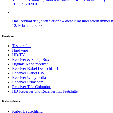
16. Juni 2020
0
Das Revival der „alten Serien“ – diese Klassiker feiern immer 
12. Februar 2020
3
Hardware
Testberichte
Hardware
HD-TV
Receiver & Settop Box
Digitale Kabelreceiver
Receiver Kabel Deutschland
Receiver Kabel BW
Receiver Unitymedia
Receiver Primacom
Receiver Tele Columbus
HD Receiver und Receiver mit Festplatte
Kabel Anbieter
Kabel Deutschland