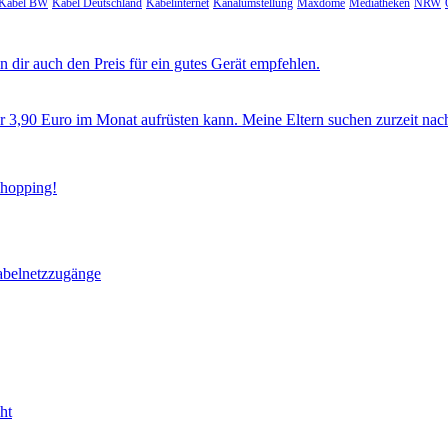
Kabel BW
Kabel Deutschland
Kabelinternet
Kanalumstellung
Maxdome
Mediatheken
NRW
 dir auch den Preis für ein gutes Gerät empfehlen.
ür 3,90 Euro im Monat aufrüsten kann. Meine Eltern suchen zurzeit nac
Shopping!
abelnetzzugänge