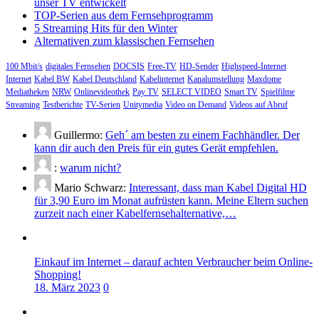
unser TV entwickelt
TOP-Serien aus dem Fernsehprogramm
5 Streaming Hits für den Winter
Alternativen zum klassischen Fernsehen
100 Mbit/s
digitales Fernsehen
DOCSIS
Free-TV
HD-Sender
Highspeed-Internet
Internet
Kabel BW
Kabel Deutschland
Kabelinternet
Kanalumstellung
Maxdome
Mediatheken
NRW
Onlinevideothek
Pay TV
SELECT VIDEO
Smart TV
Spielfilme
Streaming
Testberichte
TV-Serien
Unitymedia
Video on Demand
Videos auf Abruf
Guillermo:
Geh´ am besten zu einem Fachhändler. Der
kann dir auch den Preis für ein gutes Gerät empfehlen.
:
warum nicht?
Mario Schwarz:
Interessant, dass man Kabel Digital HD
für 3,90 Euro im Monat aufrüsten kann. Meine Eltern suchen
zurzeit nach einer Kabelfernsehalternative,…
Einkauf im Internet – darauf achten Verbraucher beim Online-
Shopping!
18. März 2023
0