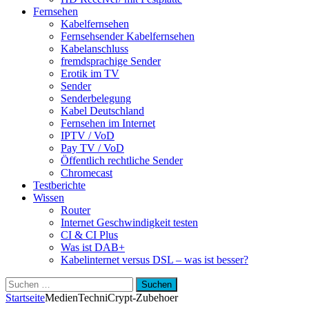
Fernsehen
Kabelfernsehen
Fernsehsender Kabelfernsehen
Kabelanschluss
fremdsprachige Sender
Erotik im TV
Sender
Senderbelegung
Kabel Deutschland
Fernsehen im Internet
IPTV / VoD
Pay TV / VoD
Öffentlich rechtliche Sender
Chromecast
Testberichte
Wissen
Router
Internet Geschwindigkeit testen
CI & CI Plus
Was ist DAB+
Kabelinternet versus DSL – was ist besser?
Suchen
nach:
Startseite
Medien
TechniCrypt-Zubehoer