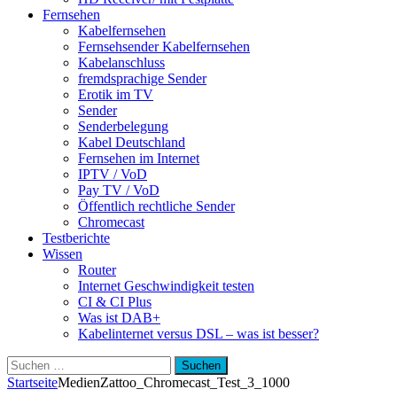
Fernsehen
Kabelfernsehen
Fernsehsender Kabelfernsehen
Kabelanschluss
fremdsprachige Sender
Erotik im TV
Sender
Senderbelegung
Kabel Deutschland
Fernsehen im Internet
IPTV / VoD
Pay TV / VoD
Öffentlich rechtliche Sender
Chromecast
Testberichte
Wissen
Router
Internet Geschwindigkeit testen
CI & CI Plus
Was ist DAB+
Kabelinternet versus DSL – was ist besser?
Suchen
nach:
Startseite
Medien
Zattoo_Chromecast_Test_3_1000