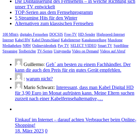
Die Digitalisierung des Fernsehens – in welche Richtung sich
unser TV entwickelt
TOP-Serien aus dem Fernsehprogramm
5 Streaming Hits für den Winter
Alternativen zum klassischen Fernsehen
100 Mbit/s
digitales Fernsehen
DOCSIS
Free-TV
HD-Sender
Highspeed-Internet
Internet
Kabel BW
Kabel Deutschland
Kabelinternet
Kanalumstellung
Maxdome
Mediatheken
NRW
Onlinevideothek
Pay TV
SELECT VIDEO
Smart TV
Spielfilme
Streaming
Testberichte
TV-Serien
Unitymedia
Video on Demand
Videos auf Abruf
Guillermo:
Geh´ am besten zu einem Fachhändler. Der
kann dir auch den Preis für ein gutes Gerät empfehlen.
:
warum nicht?
Mario Schwarz:
Interessant, dass man Kabel Digital HD
für 3,90 Euro im Monat aufrüsten kann. Meine Eltern suchen
zurzeit nach einer Kabelfernsehalternative,…
Einkauf im Internet – darauf achten Verbraucher beim Online-
Shopping!
18. März 2023
0