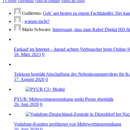
TV-Serien
Unitymedia
Video on Demand
Videos auf Abruf
Guillermo:
Geh´ am besten zu einem Fachhändler. Der kann
:
warum nicht?
Mario Schwarz:
Interessant, dass man Kabel Digital HD f
Einkauf im Internet – darauf achten Verbraucher beim Online-
18. März 2023
0
Telekom begrüßt Abschaffung des Nebenkostenprivilegs für K
17. August 2020
0
PYUR: Mehrwertsteuersenkung senkt Preise ebenfalls
26. Juni 2020
0
Vodafone-Kunden profitieren von Mehrwertsteuersenkung
16. Juni 2020
0