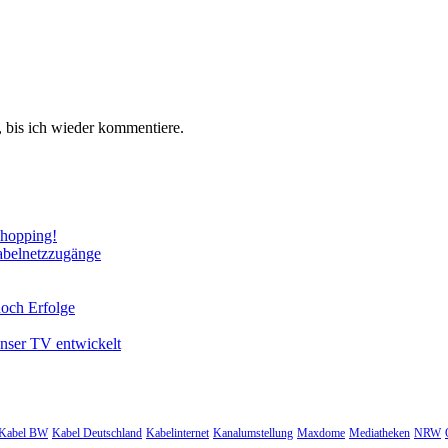
 bis ich wieder kommentiere.
Shopping!
abelnetzzugänge
noch Erfolge
unser TV entwickelt
Kabel BW
Kabel Deutschland
Kabelinternet
Kanalumstellung
Maxdome
Mediatheken
NRW