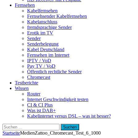
Fernsehen
Kabelfernsehen
Fernsehsender Kabelfernsehen
Kabelanschluss
fremdsprachige Sender
Erotik im TV
Sender
Senderbelegung
Kabel Deutschland
Fernsehen im Internet
IPTV / VoD
Pay TV / VoD
Öffentlich rechtliche Sender
Chromecast
Testberichte
Wissen
Router
Internet Geschwindigkeit testen
CI & CI Plus
Was ist DAB+
Kabelinternet versus DSL – was ist besser?
Suchen
nach:
Startseite
Medien
Zattoo_Chromecast_Test_6_1000