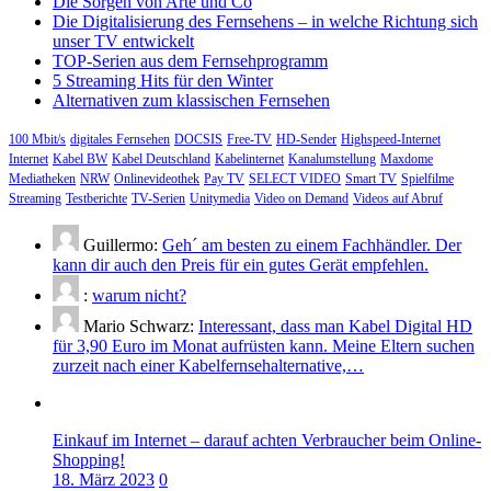
Die Sorgen von Arte und Co
Die Digitalisierung des Fernsehens – in welche Richtung sich
unser TV entwickelt
TOP-Serien aus dem Fernsehprogramm
5 Streaming Hits für den Winter
Alternativen zum klassischen Fernsehen
100 Mbit/s
digitales Fernsehen
DOCSIS
Free-TV
HD-Sender
Highspeed-Internet
Internet
Kabel BW
Kabel Deutschland
Kabelinternet
Kanalumstellung
Maxdome
Mediatheken
NRW
Onlinevideothek
Pay TV
SELECT VIDEO
Smart TV
Spielfilme
Streaming
Testberichte
TV-Serien
Unitymedia
Video on Demand
Videos auf Abruf
Guillermo:
Geh´ am besten zu einem Fachhändler. Der
kann dir auch den Preis für ein gutes Gerät empfehlen.
:
warum nicht?
Mario Schwarz:
Interessant, dass man Kabel Digital HD
für 3,90 Euro im Monat aufrüsten kann. Meine Eltern suchen
zurzeit nach einer Kabelfernsehalternative,…
Einkauf im Internet – darauf achten Verbraucher beim Online-
Shopping!
18. März 2023
0