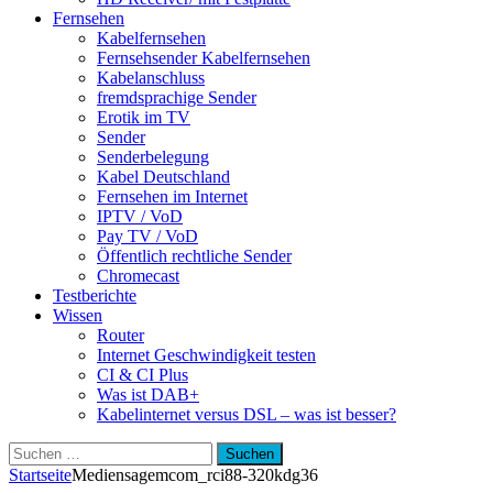
Fernsehen
Kabelfernsehen
Fernsehsender Kabelfernsehen
Kabelanschluss
fremdsprachige Sender
Erotik im TV
Sender
Senderbelegung
Kabel Deutschland
Fernsehen im Internet
IPTV / VoD
Pay TV / VoD
Öffentlich rechtliche Sender
Chromecast
Testberichte
Wissen
Router
Internet Geschwindigkeit testen
CI & CI Plus
Was ist DAB+
Kabelinternet versus DSL – was ist besser?
Suchen
nach:
Startseite
Medien
sagemcom_rci88-320kdg36