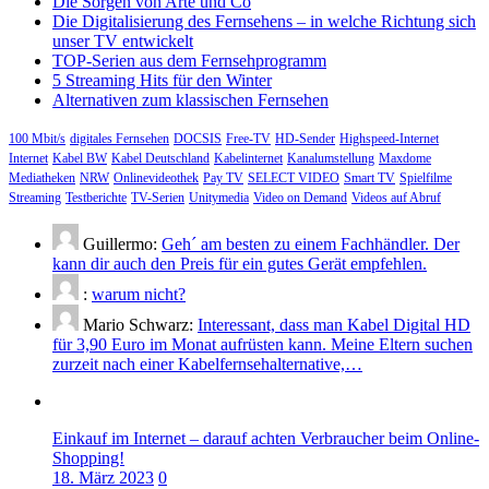
Die Sorgen von Arte und Co
Die Digitalisierung des Fernsehens – in welche Richtung sich
unser TV entwickelt
TOP-Serien aus dem Fernsehprogramm
5 Streaming Hits für den Winter
Alternativen zum klassischen Fernsehen
100 Mbit/s
digitales Fernsehen
DOCSIS
Free-TV
HD-Sender
Highspeed-Internet
Internet
Kabel BW
Kabel Deutschland
Kabelinternet
Kanalumstellung
Maxdome
Mediatheken
NRW
Onlinevideothek
Pay TV
SELECT VIDEO
Smart TV
Spielfilme
Streaming
Testberichte
TV-Serien
Unitymedia
Video on Demand
Videos auf Abruf
Guillermo:
Geh´ am besten zu einem Fachhändler. Der
kann dir auch den Preis für ein gutes Gerät empfehlen.
:
warum nicht?
Mario Schwarz:
Interessant, dass man Kabel Digital HD
für 3,90 Euro im Monat aufrüsten kann. Meine Eltern suchen
zurzeit nach einer Kabelfernsehalternative,…
Einkauf im Internet – darauf achten Verbraucher beim Online-
Shopping!
18. März 2023
0