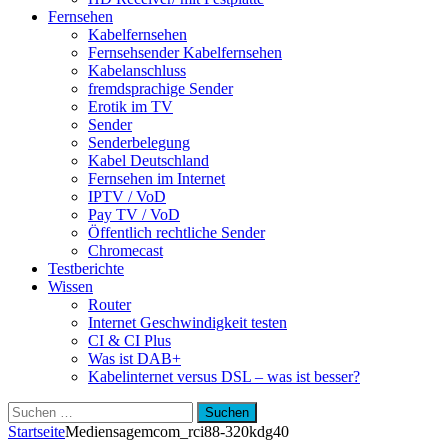
Fernsehen
Kabelfernsehen
Fernsehsender Kabelfernsehen
Kabelanschluss
fremdsprachige Sender
Erotik im TV
Sender
Senderbelegung
Kabel Deutschland
Fernsehen im Internet
IPTV / VoD
Pay TV / VoD
Öffentlich rechtliche Sender
Chromecast
Testberichte
Wissen
Router
Internet Geschwindigkeit testen
CI & CI Plus
Was ist DAB+
Kabelinternet versus DSL – was ist besser?
Suchen
nach:
Startseite
Medien
sagemcom_rci88-320kdg40