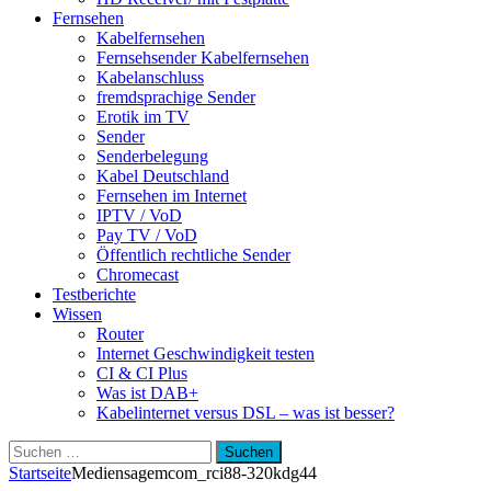
Fernsehen
Kabelfernsehen
Fernsehsender Kabelfernsehen
Kabelanschluss
fremdsprachige Sender
Erotik im TV
Sender
Senderbelegung
Kabel Deutschland
Fernsehen im Internet
IPTV / VoD
Pay TV / VoD
Öffentlich rechtliche Sender
Chromecast
Testberichte
Wissen
Router
Internet Geschwindigkeit testen
CI & CI Plus
Was ist DAB+
Kabelinternet versus DSL – was ist besser?
Suchen
nach:
Startseite
Medien
sagemcom_rci88-320kdg44