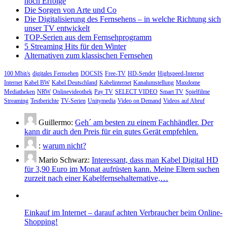
noch Erfolge
Die Sorgen von Arte und Co
Die Digitalisierung des Fernsehens – in welche Richtung sich
unser TV entwickelt
TOP-Serien aus dem Fernsehprogramm
5 Streaming Hits für den Winter
Alternativen zum klassischen Fernsehen
100 Mbit/s
digitales Fernsehen
DOCSIS
Free-TV
HD-Sender
Highspeed-Internet
Internet
Kabel BW
Kabel Deutschland
Kabelinternet
Kanalumstellung
Maxdome
Mediatheken
NRW
Onlinevideothek
Pay TV
SELECT VIDEO
Smart TV
Spielfilme
Streaming
Testberichte
TV-Serien
Unitymedia
Video on Demand
Videos auf Abruf
Guillermo:
Geh´ am besten zu einem Fachhändler. Der
kann dir auch den Preis für ein gutes Gerät empfehlen.
:
warum nicht?
Mario Schwarz:
Interessant, dass man Kabel Digital HD
für 3,90 Euro im Monat aufrüsten kann. Meine Eltern suchen
zurzeit nach einer Kabelfernsehalternative,…
Einkauf im Internet – darauf achten Verbraucher beim Online-
Shopping!