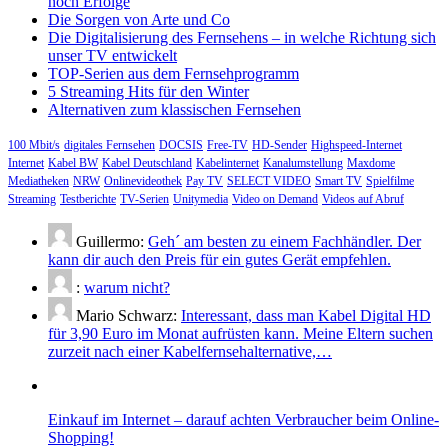
noch Erfolge
Die Sorgen von Arte und Co
Die Digitalisierung des Fernsehens – in welche Richtung sich
unser TV entwickelt
TOP-Serien aus dem Fernsehprogramm
5 Streaming Hits für den Winter
Alternativen zum klassischen Fernsehen
100 Mbit/s
digitales Fernsehen
DOCSIS
Free-TV
HD-Sender
Highspeed-Internet
Internet
Kabel BW
Kabel Deutschland
Kabelinternet
Kanalumstellung
Maxdome
Mediatheken
NRW
Onlinevideothek
Pay TV
SELECT VIDEO
Smart TV
Spielfilme
Streaming
Testberichte
TV-Serien
Unitymedia
Video on Demand
Videos auf Abruf
Guillermo:
Geh´ am besten zu einem Fachhändler. Der
kann dir auch den Preis für ein gutes Gerät empfehlen.
:
warum nicht?
Mario Schwarz:
Interessant, dass man Kabel Digital HD
für 3,90 Euro im Monat aufrüsten kann. Meine Eltern suchen
zurzeit nach einer Kabelfernsehalternative,…
Einkauf im Internet – darauf achten Verbraucher beim Online-
Shopping!