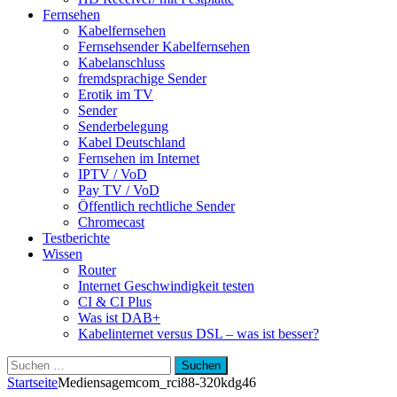
Fernsehen
Kabelfernsehen
Fernsehsender Kabelfernsehen
Kabelanschluss
fremdsprachige Sender
Erotik im TV
Sender
Senderbelegung
Kabel Deutschland
Fernsehen im Internet
IPTV / VoD
Pay TV / VoD
Öffentlich rechtliche Sender
Chromecast
Testberichte
Wissen
Router
Internet Geschwindigkeit testen
CI & CI Plus
Was ist DAB+
Kabelinternet versus DSL – was ist besser?
Suchen
nach:
Startseite
Medien
sagemcom_rci88-320kdg46