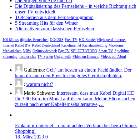
Die Sorgen von Arte und Co
Die Digitalisierung des Fernsehens – in welche Richtung sich
unser TV entwickelt
TOP-Serien aus dem Fernsehprogramm
5 Streaming Hits für den Winter
Alternativen zum klassischen Fernsehen
100 Mbit/s
digitales Fernsehen
DOCSIS
Free-TV
HD-Sender
Highspeed-Internet
Internet
Kabel BW
Kabel Deutschland
Kabelinternet
Kanalumstellung
Maxdome
Mediatheken
NRW
Onlinevideothek
Pay TV
SELECT VIDEO
Smart TV
Spielfilme
Streaming
Testberichte
TV-Serien
Unitymedia
Video on Demand
Videos auf Abruf
Guillermo:
Geh´ am besten zu einem Fachhändler. Der
kann dir auch den Preis für ein gutes Gerät empfehlen.
:
warum nicht?
Mario Schwarz:
Interessant, dass man Kabel Digital HD
für 3,90 Euro im Monat aufrüsten kann. Meine Eltern suchen
zurzeit nach einer Kabelfernsehalternative,…
Einkauf im Internet – darauf achten Verbraucher beim Online-
Shopping!
18. März 2023
0