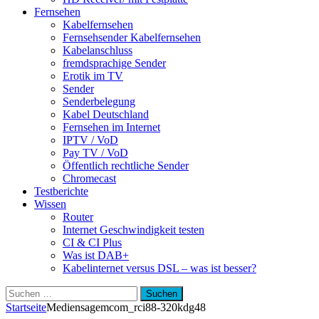
Fernsehen
Kabelfernsehen
Fernsehsender Kabelfernsehen
Kabelanschluss
fremdsprachige Sender
Erotik im TV
Sender
Senderbelegung
Kabel Deutschland
Fernsehen im Internet
IPTV / VoD
Pay TV / VoD
Öffentlich rechtliche Sender
Chromecast
Testberichte
Wissen
Router
Internet Geschwindigkeit testen
CI & CI Plus
Was ist DAB+
Kabelinternet versus DSL – was ist besser?
Suchen
nach:
Startseite
Medien
sagemcom_rci88-320kdg48