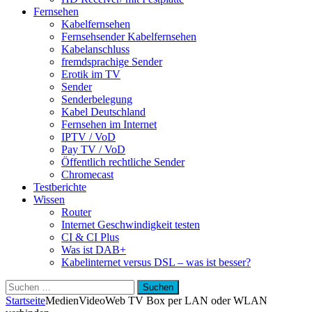
Fernsehen
Kabelfernsehen
Fernsehsender Kabelfernsehen
Kabelanschluss
fremdsprachige Sender
Erotik im TV
Sender
Senderbelegung
Kabel Deutschland
Fernsehen im Internet
IPTV / VoD
Pay TV / VoD
Öffentlich rechtliche Sender
Chromecast
Testberichte
Wissen
Router
Internet Geschwindigkeit testen
CI & CI Plus
Was ist DAB+
Kabelinternet versus DSL – was ist besser?
Suchen
nach:
Startseite
Medien
VideoWeb TV Box per LAN oder WLAN