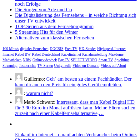
noch Erfolge
Die Sorgen von Arte und Co
Die Digitalisierung des Fernsehens – in welche Richtung sich
unser TV entwickelt
TOP-Serien aus dem Fernsehprogramm
5 Streaming Hits für den Winter
Alternativen zum klassischen Fernsehen
100 Mbit/s
digitales Fernsehen
DOCSIS
Free-TV
HD-Sender
Highspeed-Internet
Internet
Kabel BW
Kabel Deutschland
Kabelinternet
Kanalumstellung
Maxdome
Mediatheken
NRW
Onlinevideothek
Pay TV
SELECT VIDEO
Smart TV
Spielfilme
Streaming
Testberichte
TV-Serien
Unitymedia
Video on Demand
Videos auf Abruf
Guillermo:
Geh´ am besten zu einem Fachhändler. Der
kann dir auch den Preis für ein gutes Gerät empfehlen.
:
warum nicht?
Mario Schwarz:
Interessant, dass man Kabel Digital HD
für 3,90 Euro im Monat aufrüsten kann. Meine Eltern suchen
zurzeit nach einer Kabelfernsehalternative,…
Einkauf im Internet – darauf achten Verbraucher beim Online-