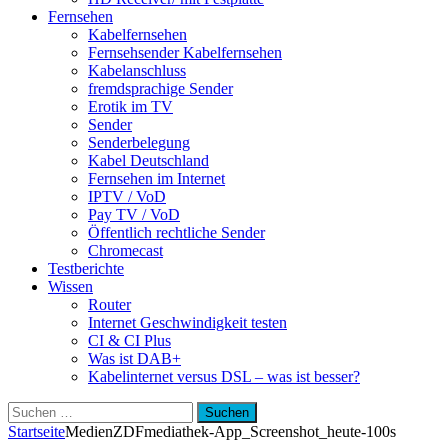
Fernsehen
Kabelfernsehen
Fernsehsender Kabelfernsehen
Kabelanschluss
fremdsprachige Sender
Erotik im TV
Sender
Senderbelegung
Kabel Deutschland
Fernsehen im Internet
IPTV / VoD
Pay TV / VoD
Öffentlich rechtliche Sender
Chromecast
Testberichte
Wissen
Router
Internet Geschwindigkeit testen
CI & CI Plus
Was ist DAB+
Kabelinternet versus DSL – was ist besser?
Suchen
nach:
Startseite
Medien
ZDFmediathek-App_Screenshot_heute-100s