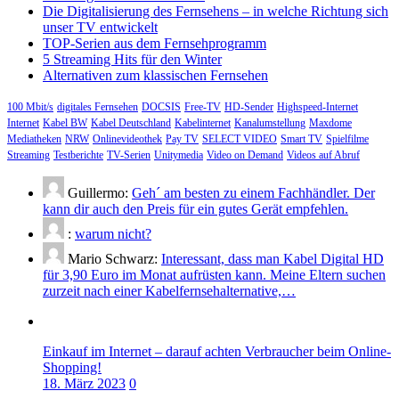
Die Digitalisierung des Fernsehens – in welche Richtung sich
unser TV entwickelt
TOP-Serien aus dem Fernsehprogramm
5 Streaming Hits für den Winter
Alternativen zum klassischen Fernsehen
100 Mbit/s
digitales Fernsehen
DOCSIS
Free-TV
HD-Sender
Highspeed-Internet
Internet
Kabel BW
Kabel Deutschland
Kabelinternet
Kanalumstellung
Maxdome
Mediatheken
NRW
Onlinevideothek
Pay TV
SELECT VIDEO
Smart TV
Spielfilme
Streaming
Testberichte
TV-Serien
Unitymedia
Video on Demand
Videos auf Abruf
Guillermo:
Geh´ am besten zu einem Fachhändler. Der
kann dir auch den Preis für ein gutes Gerät empfehlen.
:
warum nicht?
Mario Schwarz:
Interessant, dass man Kabel Digital HD
für 3,90 Euro im Monat aufrüsten kann. Meine Eltern suchen
zurzeit nach einer Kabelfernsehalternative,…
Einkauf im Internet – darauf achten Verbraucher beim Online-
Shopping!
18. März 2023
0