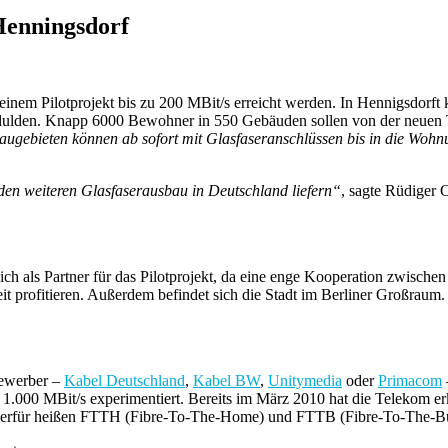
 Henningsdorf
nem Pilotprojekt bis zu 200 MBit/s erreicht werden. In Hennigsdorft 
dulden.
Knapp 6000 Bewohner in 550 Gebäuden sollen von der neuen T
baugebieten können ab sofort mit Glasfaseranschlüssen bis in die Woh
 den weiteren Glasfaserausbau in Deutschland liefern“
, sagte Rüdiger 
ch als Partner für das Pilotprojekt, da eine enge Kooperation zwisch
it profitieren. Außerdem befindet sich die Stadt im Berliner Großraum.
bewerber –
Kabel Deutschland
,
Kabel BW
,
Unitymedia
oder
Primacom
on 1.000 MBit/s experimentiert. Bereits im März 2010 hat die Telekom e
r hierfür heißen FTTH (Fibre-To-The-Home) und FTTB (Fibre-To-The-Bu