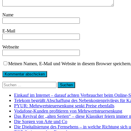
Name
E-Mail
Webseite
Meinen Namen, E-Mail und Website in diesem Browser speichern,
Suchen
nach:
Einkauf im Internet – darauf achten Verbraucher beim Online-
Telekom begrüßt Abschaffung des Nebenkostenprivilegs für K
PYUR: Mehrwertsteuersenkung senkt Preise ebenfalls
Vodafone-Kunden profitieren von Mehrwertsteuersenkung
Das Revival der „alten Serien“ – diese Klassiker feiern immer 
Die Sorgen von Arte und Co
Die Digitalisierung des Fernsehens – in welche Richtung sich 