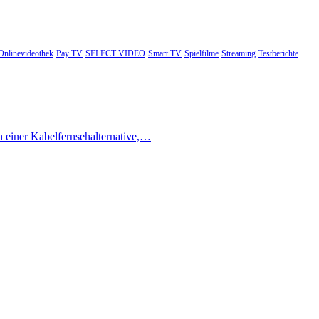
Onlinevideothek
Pay TV
SELECT VIDEO
Smart TV
Spielfilme
Streaming
Testberichte
h einer Kabelfernsehalternative,…