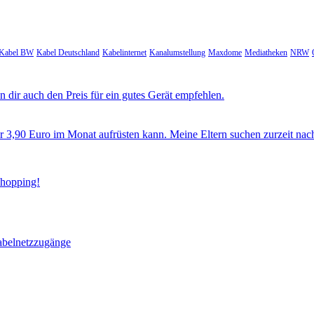
Kabel BW
Kabel Deutschland
Kabelinternet
Kanalumstellung
Maxdome
Mediatheken
NRW
 dir auch den Preis für ein gutes Gerät empfehlen.
ür 3,90 Euro im Monat aufrüsten kann. Meine Eltern suchen zurzeit nac
Shopping!
abelnetzzugänge