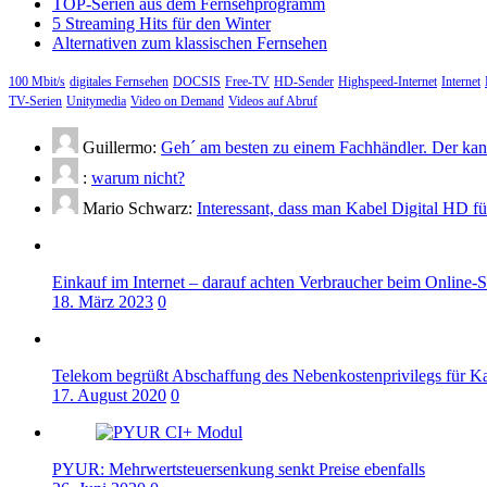
TOP-Serien aus dem Fernsehprogramm
5 Streaming Hits für den Winter
Alternativen zum klassischen Fernsehen
100 Mbit/s
digitales Fernsehen
DOCSIS
Free-TV
HD-Sender
Highspeed-Internet
Internet
TV-Serien
Unitymedia
Video on Demand
Videos auf Abruf
Guillermo:
Geh´ am besten zu einem Fachhändler. Der kann
:
warum nicht?
Mario Schwarz:
Interessant, dass man Kabel Digital HD f
Einkauf im Internet – darauf achten Verbraucher beim Online-
18. März 2023
0
Telekom begrüßt Abschaffung des Nebenkostenprivilegs für K
17. August 2020
0
PYUR: Mehrwertsteuersenkung senkt Preise ebenfalls