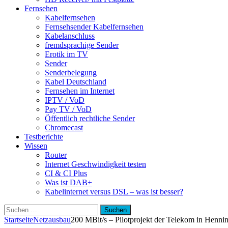
Fernsehen
Kabelfernsehen
Fernsehsender Kabelfernsehen
Kabelanschluss
fremdsprachige Sender
Erotik im TV
Sender
Senderbelegung
Kabel Deutschland
Fernsehen im Internet
IPTV / VoD
Pay TV / VoD
Öffentlich rechtliche Sender
Chromecast
Testberichte
Wissen
Router
Internet Geschwindigkeit testen
CI & CI Plus
Was ist DAB+
Kabelinternet versus DSL – was ist besser?
Suchen
nach:
Startseite
Netzausbau
200 MBit/s – Pilotprojekt der Telekom in Henni