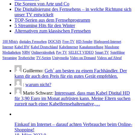
Die Sorgen von Arte und Co
Die Digitalisierung des Fernsehens – in welche Richtung sich
unser TV entwickelt
TOP-Serien aus dem Fernsehprogramm
5 Streaming Hits für den Winter
Alternativen zum klassischen Fernsehen
100 Mbit/s
digitales Fernsehen
DOCSIS
Free-TV
HD-Sender
Highspeed-Internet
Internet
Kabel BW
Kabel Deutschland
Kabelinternet
Kanalumstellung
Maxdome
Mediatheken
NRW
Onlinevideothek
Pay TV
SELECT VIDEO
Smart TV
Spielfilme
Streaming
Testberichte
TV-Serien
Unitymedia
Video on Demand
Videos auf Abruf
Guillermo:
Geh´ am besten zu einem Fachhändler. Der
kann dir auch den Preis für ein gutes Gerät empfehlen.
:
warum nicht?
Mario Schwarz:
Interessant, dass man Kabel Digital HD
für 3,90 Euro im Monat aufrüsten kann. Meine Eltern suchen
zurzeit nach einer Kabelfernsehalternative,…
Einkauf im Internet – darauf achten Verbraucher beim Online-
Shopping!