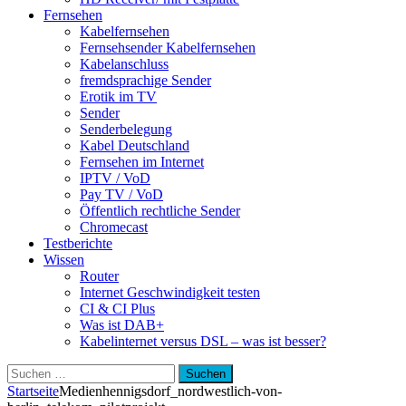
Fernsehen
Kabelfernsehen
Fernsehsender Kabelfernsehen
Kabelanschluss
fremdsprachige Sender
Erotik im TV
Sender
Senderbelegung
Kabel Deutschland
Fernsehen im Internet
IPTV / VoD
Pay TV / VoD
Öffentlich rechtliche Sender
Chromecast
Testberichte
Wissen
Router
Internet Geschwindigkeit testen
CI & CI Plus
Was ist DAB+
Kabelinternet versus DSL – was ist besser?
Suchen
nach:
Startseite
Medien
hennigsdorf_nordwestlich-von-