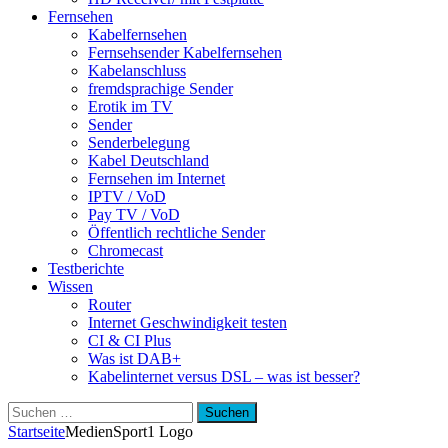
Fernsehen
Kabelfernsehen
Fernsehsender Kabelfernsehen
Kabelanschluss
fremdsprachige Sender
Erotik im TV
Sender
Senderbelegung
Kabel Deutschland
Fernsehen im Internet
IPTV / VoD
Pay TV / VoD
Öffentlich rechtliche Sender
Chromecast
Testberichte
Wissen
Router
Internet Geschwindigkeit testen
CI & CI Plus
Was ist DAB+
Kabelinternet versus DSL – was ist besser?
Suchen
nach:
Startseite
Medien
Sport1 Logo