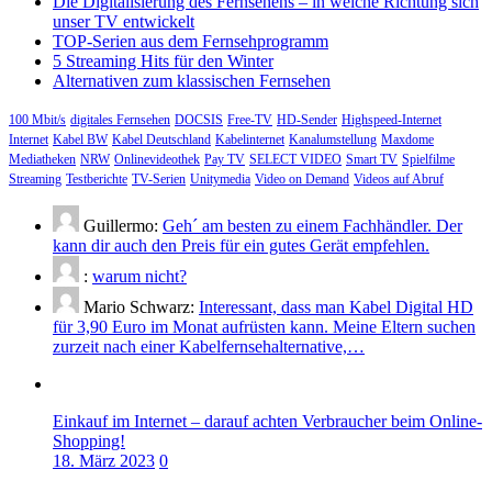
Die Digitalisierung des Fernsehens – in welche Richtung sich
unser TV entwickelt
TOP-Serien aus dem Fernsehprogramm
5 Streaming Hits für den Winter
Alternativen zum klassischen Fernsehen
100 Mbit/s
digitales Fernsehen
DOCSIS
Free-TV
HD-Sender
Highspeed-Internet
Internet
Kabel BW
Kabel Deutschland
Kabelinternet
Kanalumstellung
Maxdome
Mediatheken
NRW
Onlinevideothek
Pay TV
SELECT VIDEO
Smart TV
Spielfilme
Streaming
Testberichte
TV-Serien
Unitymedia
Video on Demand
Videos auf Abruf
Guillermo:
Geh´ am besten zu einem Fachhändler. Der
kann dir auch den Preis für ein gutes Gerät empfehlen.
:
warum nicht?
Mario Schwarz:
Interessant, dass man Kabel Digital HD
für 3,90 Euro im Monat aufrüsten kann. Meine Eltern suchen
zurzeit nach einer Kabelfernsehalternative,…
Einkauf im Internet – darauf achten Verbraucher beim Online-
Shopping!
18. März 2023
0