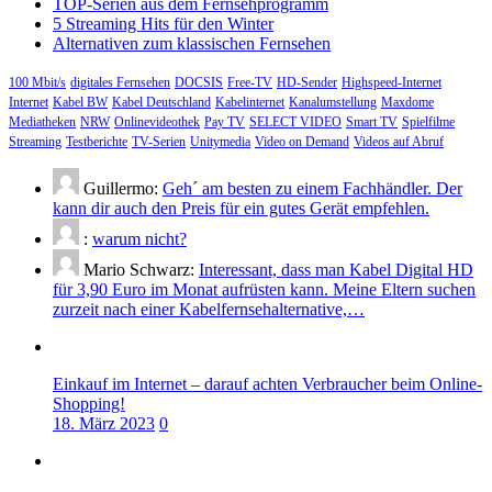
TOP-Serien aus dem Fernsehprogramm
5 Streaming Hits für den Winter
Alternativen zum klassischen Fernsehen
100 Mbit/s
digitales Fernsehen
DOCSIS
Free-TV
HD-Sender
Highspeed-Internet
Internet
Kabel BW
Kabel Deutschland
Kabelinternet
Kanalumstellung
Maxdome
Mediatheken
NRW
Onlinevideothek
Pay TV
SELECT VIDEO
Smart TV
Spielfilme
Streaming
Testberichte
TV-Serien
Unitymedia
Video on Demand
Videos auf Abruf
Guillermo:
Geh´ am besten zu einem Fachhändler. Der
kann dir auch den Preis für ein gutes Gerät empfehlen.
:
warum nicht?
Mario Schwarz:
Interessant, dass man Kabel Digital HD
für 3,90 Euro im Monat aufrüsten kann. Meine Eltern suchen
zurzeit nach einer Kabelfernsehalternative,…
Einkauf im Internet – darauf achten Verbraucher beim Online-
Shopping!
18. März 2023
0