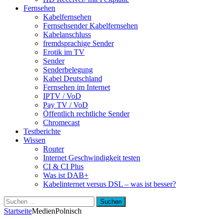
Fernsehen
Kabelfernsehen
Fernsehsender Kabelfernsehen
Kabelanschluss
fremdsprachige Sender
Erotik im TV
Sender
Senderbelegung
Kabel Deutschland
Fernsehen im Internet
IPTV / VoD
Pay TV / VoD
Öffentlich rechtliche Sender
Chromecast
Testberichte
Wissen
Router
Internet Geschwindigkeit testen
CI & CI Plus
Was ist DAB+
Kabelinternet versus DSL – was ist besser?
Suchen
nach:
Startseite
Medien
Polnisch