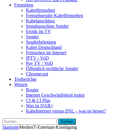
Fernsehen
Kabelfernsehen
Fernsehsender Kabelfernsehen
Kabelanschluss
fremdsprachige Sender
Erotik im TV
Sender
Senderbelegung
Kabel Deutschland
Fernsehen im Internet
IPTV / VoD
Pay TV / VoD
Öffentlich rechtliche Sender
Chromecast
Testberichte
Wissen
Router
Internet Geschwindigkeit testen
CI & CI Plus
Was ist DAB+
Kabelinternet versus DSL – was ist besser?
Suchen
nach:
Startseite
Medien
T-Entertain-Kündigung