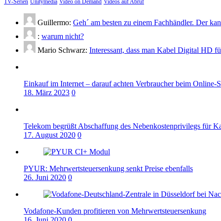
TV-Serien
Unitymedia
Video on Demand
Videos auf Abruf
Guillermo:
Geh´ am besten zu einem Fachhändler. Der kann
:
warum nicht?
Mario Schwarz:
Interessant, dass man Kabel Digital HD f
Einkauf im Internet – darauf achten Verbraucher beim Online-
18. März 2023
0
Telekom begrüßt Abschaffung des Nebenkostenprivilegs für K
17. August 2020
0
PYUR: Mehrwertsteuersenkung senkt Preise ebenfalls
26. Juni 2020
0
Vodafone-Kunden profitieren von Mehrwertsteuersenkung
16. Juni 2020
0