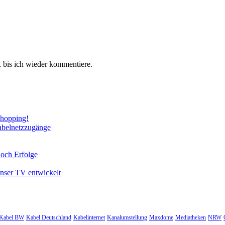
 bis ich wieder kommentiere.
Shopping!
abelnetzzugänge
noch Erfolge
unser TV entwickelt
Kabel BW
Kabel Deutschland
Kabelinternet
Kanalumstellung
Maxdome
Mediatheken
NRW