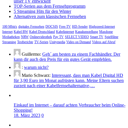
unser TV entwickelt
TOP-Serien aus dem Fernsehprogramm
5 Streaming Hits für den Winter
Alternativen zum klassischen Fernsehen
100 Mbit/s
digitales Fernsehen
DOCSIS
Free-TV
HD-Sender
Highspeed-Internet
Internet
Kabel BW
Kabel Deutschland
Kabelinternet
Kanalumstellung
Maxdome
Mediatheken
NRW
Onlinevideothek
Pay TV
SELECT VIDEO
Smart TV
Spielfilme
Streaming
Testberichte
TV-Serien
Unitymedia
Video on Demand
Videos auf Abruf
Guillermo:
Geh´ am besten zu einem Fachhändler. Der
kann dir auch den Preis für ein gutes Gerät empfehlen.
:
warum nicht?
Mario Schwarz:
Interessant, dass man Kabel Digital HD
für 3,90 Euro im Monat aufrüsten kann. Meine Eltern suchen
zurzeit nach einer Kabelfernsehalternative,…
Einkauf im Internet – darauf achten Verbraucher beim Online-
Shopping!
18. März 2023
0