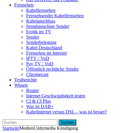
Fernsehen
Kabelfernsehen
Fernsehsender Kabelfernsehen
Kabelanschluss
fremdsprachige Sender
Erotik im TV
Sender
Senderbelegung
Kabel Deutschland
Fernsehen im Internet
IPTV / VoD
Pay TV / VoD
Öffentlich rechtliche Sender
Chromecast
Testberichte
Wissen
Router
Internet Geschwindigkeit testen
CI & CI Plus
Was ist DAB+
Kabelinternet versus DSL – was ist besser?
Suchen
nach:
Startseite
Medien
Unitymedia Kündigung