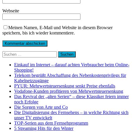
Webseite
Meinen Namen, E-Mail und Website in diesem Browser
speichern, bis ich wieder kommentiere.
Suchen
nach:
Einkauf im Internet – darauf achten Verbraucher beim Online-
Shopping!
Telekom begrüßt Abschaffung des Nebenkostenprivilegs für
Kabelnetzzugänge
PYUR: Mehrwertsteuersenkung senkt Preise ebenfalls
Vodafone-Kunden profitieren von Mehrwertsteuersenkung
Das Revival der „alten Serien“ – diese Klassiker feiern immer
noch Erfolge
Die Sorgen von Arte und Co
Die Digitalisierung des Fernsehens – in welche Richtung sich
unser TV entwickelt
TOP-Serien aus dem Fernsehprogramm
5 Streaming Hits für den Winter