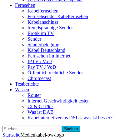
Fernsehen
Kabelfernsehen
Fernsehsender Kabelfernsehen
Kabelanschluss
fremdsprachige Sender
Erotik im TV
Sender
Senderbelegung
Kabel Deutschland
Fernsehen im Internet
IPTV / VoD
Pay TV / VoD
Öffentlich rechtliche Sender
Chromecast
Testberichte
Wissen
Router
Internet Geschwindigkeit testen
CI & CI Plus
Was ist DAB+
Kabelinternet versus DSL – was ist besser?
Suchen
nach:
Startseite
Medien
kabel-bw-logo