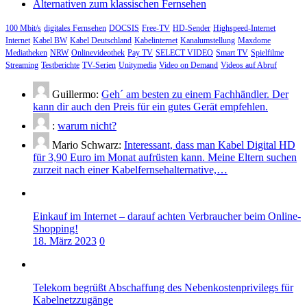
Alternativen zum klassischen Fernsehen
100 Mbit/s
digitales Fernsehen
DOCSIS
Free-TV
HD-Sender
Highspeed-Internet
Internet
Kabel BW
Kabel Deutschland
Kabelinternet
Kanalumstellung
Maxdome
Mediatheken
NRW
Onlinevideothek
Pay TV
SELECT VIDEO
Smart TV
Spielfilme
Streaming
Testberichte
TV-Serien
Unitymedia
Video on Demand
Videos auf Abruf
Guillermo:
Geh´ am besten zu einem Fachhändler. Der
kann dir auch den Preis für ein gutes Gerät empfehlen.
:
warum nicht?
Mario Schwarz:
Interessant, dass man Kabel Digital HD
für 3,90 Euro im Monat aufrüsten kann. Meine Eltern suchen
zurzeit nach einer Kabelfernsehalternative,…
Einkauf im Internet – darauf achten Verbraucher beim Online-
Shopping!
18. März 2023
0
Telekom begrüßt Abschaffung des Nebenkostenprivilegs für
Kabelnetzzugänge