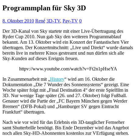
Programmplan für Sky 3D
8. Oktober 2010
René
3D-TV
,
Pay-TV
0
Der 3D-Kanal von Sky startete mit einer Live-Übertragung des
Ryder Cup 2010. Nun gab Sky den weiteren Programmablauf
bekannt.
Am 13. Oktober wird ein Konzert der Fantastischen Vier
übertragen. Der Konzertmitschnitt: „Live und Direkt“ wurde damals
bereits live in mehrere Kinos gestreamt und nun dürfen sich alle
Sky-Kunden auf dieses Ereignis freuen.
httpv://www.youtube.com/watch?v=Ft2n1pHseYA
In Zusammenarbeit mit „
History
“ wird am 16. Oktober die
Dokumentation „Die 7 Wunder des Sonnensystems“ gezeigt. Eine
Woche später folgt mit „Final Destination 4“ der erste Spielfilm in
3D. Nur wenige Tage später (26. und 27. Oktober) folgt Fußball.
Genauer wird die Partie der „FC Bayern München gegen Werder
Bremen“ (DFB-Pokal) und „Hamburger SV gegen Eintracht
Frankfurt“ übertragen.
Nach wie vor wird für das Erlebnis ein 3D-tauglicher Fernseher
samt Shutterbrille benötigt. Bis Ende Dezember wird das Angebot
noch allen Sky-HD-Abonnenten kostenlos zur VErfügung stehen.