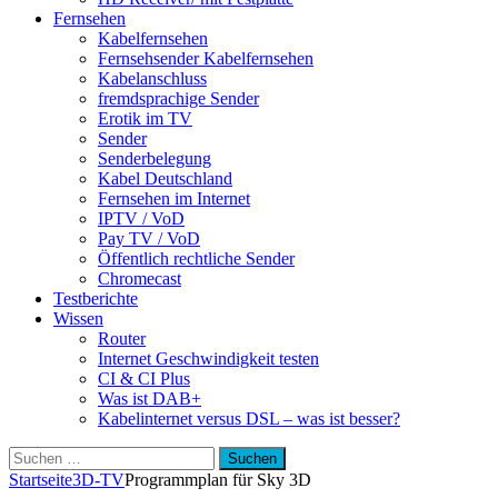
Fernsehen
Kabelfernsehen
Fernsehsender Kabelfernsehen
Kabelanschluss
fremdsprachige Sender
Erotik im TV
Sender
Senderbelegung
Kabel Deutschland
Fernsehen im Internet
IPTV / VoD
Pay TV / VoD
Öffentlich rechtliche Sender
Chromecast
Testberichte
Wissen
Router
Internet Geschwindigkeit testen
CI & CI Plus
Was ist DAB+
Kabelinternet versus DSL – was ist besser?
Suchen
nach:
Startseite
3D-TV
Programmplan für Sky 3D