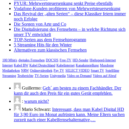
PYUR: Mehrwertsteuersenkung senkt Preise ebenfalls
Vodafone-Kunden profitieren von Mehrwertsteuersenkung
Das Revival der „alten Serien“ – diese Klassiker feiern immer
noch Erfolge
Die Sorgen von Arte und Co
Die Digitalisierung des Fernsehens – in welche Richtung sich
unser TV entwickelt
TOP-Serien aus dem Fernsehprogramm
5 Streaming Hits für den Winter
Alternativen zum klassischen Fernsehen
100 Mbit/s
digitales Fernsehen
DOCSIS
Free-TV
HD-Sender
Highspeed-Internet
Internet
Kabel BW
Kabel Deutschland
Kabelinternet
Kanalumstellung
Maxdome
Mediatheken
NRW
Onlinevideothek
Pay TV
SELECT VIDEO
Smart TV
Spielfilme
Streaming
Testberichte
TV-Serien
Unitymedia
Video on Demand
Videos auf Abruf
Guillermo:
Geh´ am besten zu einem Fachhändler. Der
kann dir auch den Preis für ein gutes Gerät empfehlen.
:
warum nicht?
Mario Schwarz:
Interessant, dass man Kabel Digital HD
für 3,90 Euro im Monat aufrüsten kann. Meine Eltern suchen
zurzeit nach einer Kabelfernsehalternative,…