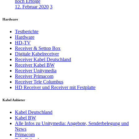
noch Erfolge
12. Februar 2020
3
Hardware
Testberichte
Hardware
HD-TV
Receiver & Settop Box
Digitale Kabelreceiver
Receiver Kabel Deutschland
Receiver Kabel BW
Receiver Unitymedia
Receiver Primacom
Receiver Tele Columbus
HD Receiver und Receiver mit Festplatte
Kabel Anbieter
Kabel Deutschland
Kabel BW
Alle Infos zu Unitymedia: Angebote, Senderbelegung und
News
Primacom