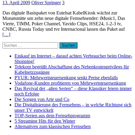
13. April 2009
Oliver Springer
3
Das digitale Basispaket von Eutelsat KabelKiosk wächst zur
Monatsmitte um zehn neue digitale Fernsehsender: iMusic1, Das
Vierte, TIMM, Poker Channel, Yavido Clips, HSE24, 1-2-3 tv,
CNBC, Russia Today und tve Internacional lassen das Paket auf
[…]
Suchen
nach:
Einkauf im Internet – darauf achten Verbraucher beim Online-
Shopping!
Telekom begrüßt Abschaffung des Nebenkostenprivilegs für
Kabelnetzzugänge
PYUR: Mehrwertsteuersenkung senkt Preise ebenfalls
Vodafone-Kunden profitieren von Mehrwertsteuersenkung
Das Revival der „alten Serien“ – diese Klassiker feiern immer
noch Erfolge
Die Sorgen von Arte und Co
Die Digitalisierung des Fernsehens – in welche Richtung sich
unser TV entwickelt
TOP-Serien aus dem Fernsehprogramm
5 Streaming Hits für den Winter
Alternativen zum klassischen Fernsehen