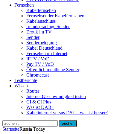
Fernsehen
Kabelfernsehen
Fernsehsender Kabelfernsehen
Kabelanschluss
fremdsprachige Sender
Erotik im TV
Sender
Senderbelegung
Kabel Deutschland
Fernsehen im Internet
IPTV / VoD
Pay TV / VoD
Öffentlich rechtliche Sender
Chromecast
Testberichte
Wissen
Router
Internet Geschwindigkeit testen
CI & CI Plus
Was ist DAB+
Kabelinternet versus DSL – was ist besser?
Suchen
nach:
Startseite
Russia Today