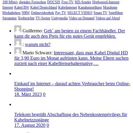
100 Mbit/s
digitales Fernsehen
DOCSIS
Free-TV
HD-Sender
Highspeed-Internet
Internet
Kabel BW
Kabel Deutschland
Kabelinternet
Kanalumstellung
Maxdome
Mediatheken
NRW
Onlinevideothek
Pay TV
SELECT VIDEO
Smart TV
Spielfilme
Streaming
Testberichte
TV-Serien
Unitymedia
Video on Demand
Videos auf Abruf
Guillermo:
Geh´ am besten zu einem Fachhändler. Der
kann dir auch den Preis für ein gutes Gerät empfehlen.
:
warum nicht?
Mario Schwarz:
Interessant, dass man Kabel Digital HD
für 3,90 Euro im Monat aufrüsten kann. Meine Eltern suchen
zurzeit nach einer Kabelfernsehalternative,…
Einkauf im Internet – darauf achten Verbraucher beim Online-
Shopping!
18. März 2023
0
Telekom begrüßt Abschaffung des Nebenkostenprivilegs für
Kabelnetzzugänge
17. August 2020
0