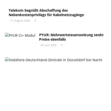
Telekom begrüßt Abschaffung des
Nebenkostenprivilegs für Kabelnetzzugänge
17. August 2020
0
PYUR: Mehrwertsteuersenkung senkt
Preise ebenfalls
26. Juni 2020
0
V
o
d
a
f
o
n
e
-
K
u
n