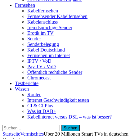
Fernsehen
Kabelfernsehen
Fernsehsender Kabelfernsehen
Kabelanschluss
fremdsprachige Sender
Erotik im TV
Sender
Senderbelegung
Kabel Deutschland
Fernsehen im Internet
IPTV / VoD
Pay TV / VoD
Öffentlich rechtliche Sender
Chromecast
Testberichte
Wissen
Router
Internet Geschwindigkeit testen
CI & CI Plus
Was ist DAB+
Kabelinternet versus DSL – was ist besser?
Suchen
nach:
Startseite
Vermischtes
Über 20 Millionen Smart TVs in deutschen