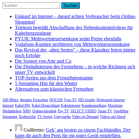
Suchen
nach:
Einkauf im Internet – darauf achten Verbraucher beim Online-
Shopping!
Telekom begrüßt Abschaffung des Nebenkostenprivilegs für
Kabelnetzzugänge
PYUR: Mehrwertsteuersenkung senkt Preise ebenfalls
Vodafone-Kunden profitieren von Mehrwertsteuersenkung
Das Revival der „alten Serien“ – diese Klassiker feiern immer
noch Erfolge
Die Sorgen von Arte und Co
Die Digitalisierung des Fernsehens – in welche Richtung sich
unser TV entwickelt
TOP-Serien aus dem Fernsehprogramm
5 Streaming Hits für den Winter
Alternativen zum klassischen Fernsehen
100 Mbit/s
digitales Fernsehen
DOCSIS
Free-TV
HD-Sender
Highspeed-Internet
Internet
Kabel BW
Kabel Deutschland
Kabelinternet
Kanalumstellung
Maxdome
Mediatheken
NRW
Onlinevideothek
Pay TV
SELECT VIDEO
Smart TV
Spielfilme
Streaming
Testberichte
TV-Serien
Unitymedia
Video on Demand
Videos auf Abruf
Guillermo:
Geh´ am besten zu einem Fachhändler. Der
kann dir auch den Preis für ein gutes Gerät empfehlen.