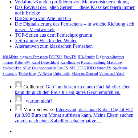
Vodafone-Kunden profitieren von Mehrwertsteuersenkung
Das Revival der „alten Serien“ – diese Klassiker feiern immer
noch Erfolge
Die Sorgen von Arte und Co
Die Digitalisierung des Fernsehens – in welche Richtung sich
unser TV entwickelt
TOP-Serien aus dem Fernsehprogramm
5 Streaming Hits für den Winter
Alternativen zum klassischen Fernsehen
100 Mbit/s
digitales Fernsehen
DOCSIS
Free-TV
HD-Sender
Highspeed-Internet
Internet
Kabel BW
Kabel Deutschland
Kabelinternet
Kanalumstellung
Maxdome
Mediatheken
NRW
Onlinevideothek
Pay TV
SELECT VIDEO
Smart TV
Spielfilme
Streaming
Testberichte
TV-Serien
Unitymedia
Video on Demand
Videos auf Abruf
Guillermo:
Geh´ am besten zu einem Fachhändler. Der
kann dir auch den Preis für ein gutes Gerät empfehlen.
:
warum nicht?
Mario Schwarz:
Interessant, dass man Kabel Digital HD
für 3,90 Euro im Monat aufrüsten kann. Meine Eltern suchen
zurzeit nach einer Kabelfernsehalternative,…