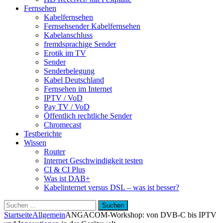
Fernsehen
Kabelfernsehen
Fernsehsender Kabelfernsehen
Kabelanschluss
fremdsprachige Sender
Erotik im TV
Sender
Senderbelegung
Kabel Deutschland
Fernsehen im Internet
IPTV / VoD
Pay TV / VoD
Öffentlich rechtliche Sender
Chromecast
Testberichte
Wissen
Router
Internet Geschwindigkeit testen
CI & CI Plus
Was ist DAB+
Kabelinternet versus DSL – was ist besser?
Suchen
nach:
Startseite
Allgemein
ANGACOM-Workshop: von DVB-C bis IPTV