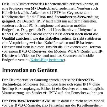
Dass IPTV immer mehr das Kabelfernsehen ersetzen könnte, ist
eine Prognose von
M7 Deutschland
, zudem seit Neustem auch
KabelKiosk zählt. Außerdem sei
IPTV
im Gegensatz zum
Kabelfernsehen für die
First- und Secondscreen-Verwendung
geeignet
. Zu Deutsch: IPTV läuft nicht nur auf dem Fernseher,
sondern auch auf PC, Smartphone und anderen mobilen
Endgeräten. Dagegen hält Daniel Hesselbarth von Unitymedia
Kabel BW. Seiner Ansicht könne
IPTV derzeit noch nicht die
Qualität zusichern wie das Kabelfernsehen
. Er sieht stattdessen
eine Verquickung zwischen Kabelfernsehen und IP-basierten
Diensten und stellt in dieser Hinsicht die Funktionen von Horizon
vor, einem
DVB-C-Receiver
, der Modem, WLAN-Router und
IP-
Dienste
wie Video on Demand und das Streamen auf mobile
Endgeräte vereint (
Kabel-Blog berichtete
).
Innovation an Geräten
Der Elektrohersteller Samsung sprach über seine
Direct2TV-
Technologie
. Mit dieser Technologie lasse sich sogar IPTV ohne
Set-Top-Box empfangen. Bisher ist ein Receiver eine unabdingliche
Voraussetzung, um Sender via IPTV auf den Fernseher zu bringen.
Der
Fritz!Box-Hersteller AVM
stellte dafür ein recht neues Modell
vor, das
DVB-C-Signale
, also Fernsehen aus der Kabelfernsehen-