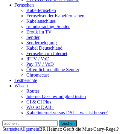
Fernsehen
Kabelfernsehen
Fernsehsender Kabelfernsehen
Kabelanschluss
fremdsprachige Sender
Erotik im TV
Sender
Senderbelegung
Kabel Deutschland
Fernsehen im Internet
IPTV / VoD
Pay TV / VoD
Öffentlich rechtliche Sender
Chromecast
Testberichte
Wissen
Router
Internet Geschwindigkeit testen
CI & CI Plus
Was ist DAB+
Kabelinternet versus DSL – was ist besser?
Suchen
nach:
Startseite
Allgemein
BR Heimat: Greift die Must-Carry-Regel?