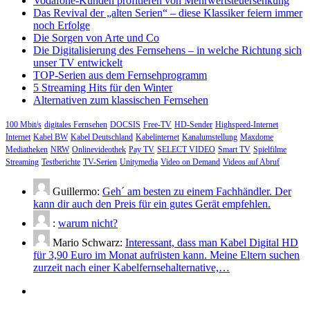
Vodafone-Kunden profitieren von Mehrwertsteuersenkung
Das Revival der „alten Serien“ – diese Klassiker feiern immer
noch Erfolge
Die Sorgen von Arte und Co
Die Digitalisierung des Fernsehens – in welche Richtung sich
unser TV entwickelt
TOP-Serien aus dem Fernsehprogramm
5 Streaming Hits für den Winter
Alternativen zum klassischen Fernsehen
100 Mbit/s
digitales Fernsehen
DOCSIS
Free-TV
HD-Sender
Highspeed-Internet
Internet
Kabel BW
Kabel Deutschland
Kabelinternet
Kanalumstellung
Maxdome
Mediatheken
NRW
Onlinevideothek
Pay TV
SELECT VIDEO
Smart TV
Spielfilme
Streaming
Testberichte
TV-Serien
Unitymedia
Video on Demand
Videos auf Abruf
Guillermo:
Geh´ am besten zu einem Fachhändler. Der
kann dir auch den Preis für ein gutes Gerät empfehlen.
:
warum nicht?
Mario Schwarz:
Interessant, dass man Kabel Digital HD
für 3,90 Euro im Monat aufrüsten kann. Meine Eltern suchen
zurzeit nach einer Kabelfernsehalternative,…