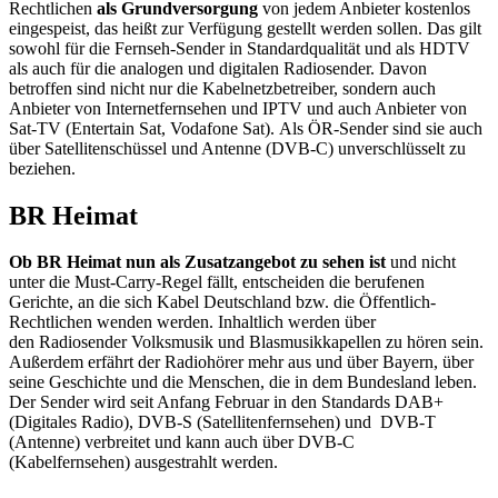
Rechtlichen
als Grundversorgung
von jedem Anbieter kostenlos
eingespeist, das heißt zur Verfügung gestellt werden sollen. Das gilt
sowohl für die Fernseh-Sender in Standardqualität und als HDTV
als auch für die analogen und digitalen Radiosender. Davon
betroffen sind nicht nur die Kabelnetzbetreiber, sondern auch
Anbieter von Internetfernsehen und IPTV und auch Anbieter von
Sat-TV (Entertain Sat, Vodafone Sat). Als ÖR-Sender sind sie auch
über Satellitenschüssel und Antenne (DVB-C) unverschlüsselt zu
beziehen.
BR Heimat
Ob BR Heimat nun als Zusatzangebot zu sehen ist
und nicht
unter die Must-Carry-Regel fällt, entscheiden die berufenen
Gerichte, an die sich Kabel Deutschland bzw. die Öffentlich-
Rechtlichen wenden werden. Inhaltlich werden über
den Radiosender Volksmusik und Blasmusikkapellen zu hören sein.
Außerdem erfährt der Radiohörer mehr aus und über Bayern, über
seine Geschichte und die Menschen, die in dem Bundesland leben.
Der Sender wird seit Anfang Februar in den Standards DAB+
(Digitales Radio), DVB-S (Satellitenfernsehen) und DVB-T
(Antenne) verbreitet und kann auch über DVB-C
(Kabelfernsehen) ausgestrahlt werden.