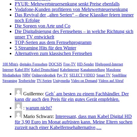
PYUR: Mehrwertsteuersenkung senkt Preise ebenfalls
Vodafone-Kunden profitieren von Mehrwertsteuersenkung
Das Revival der „alten Serien“ – diese Klassiker feiern immer
noch Erfolge
Die Sorgen von Arte und Co
Die Digitalisierung des Fernsehens – in welche Richtung sich
unser TV entwickelt
TOP-Serien aus dem Fernsehprogramm
5 Streaming Hits für den Winter
Alternativen zum klassischen Fernsehen
100 Mbit/s
digitales Fernsehen
DOCSIS
Free-TV
HD-Sender
Highspeed-Internet
Internet
Kabel BW
Kabel Deutschland
Kabelinternet
Kanalumstellung
Maxdome
Mediatheken
NRW
Onlinevideothek
Pay TV
SELECT VIDEO
Smart TV
Spielfilme
Streaming
Testberichte
TV-Serien
Unitymedia
Video on Demand
Videos auf Abruf
Guillermo:
Geh´ am besten zu einem Fachhändler. Der
kann dir auch den Preis für ein gutes Gerät empfehlen.
:
warum nicht?
Mario Schwarz:
Interessant, dass man Kabel Digital HD
für 3,90 Euro im Monat aufrüsten kann. Meine Eltern suchen
zurzeit nach einer Kabelfernsehalternative,…