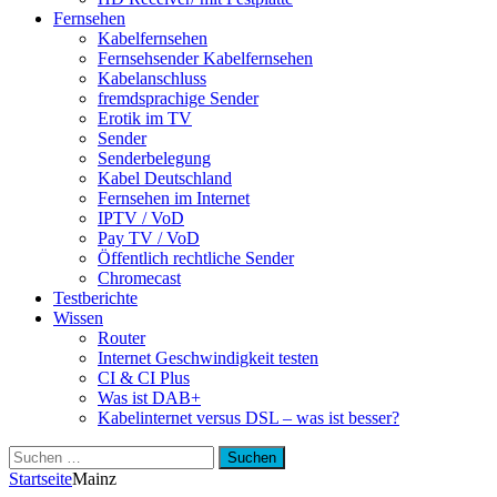
Fernsehen
Kabelfernsehen
Fernsehsender Kabelfernsehen
Kabelanschluss
fremdsprachige Sender
Erotik im TV
Sender
Senderbelegung
Kabel Deutschland
Fernsehen im Internet
IPTV / VoD
Pay TV / VoD
Öffentlich rechtliche Sender
Chromecast
Testberichte
Wissen
Router
Internet Geschwindigkeit testen
CI & CI Plus
Was ist DAB+
Kabelinternet versus DSL – was ist besser?
Suchen
nach:
Startseite
Mainz