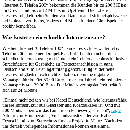
„Internet & Telefon 200“ bekommen die Kunden bis zu 200 MBit/s
im Down- und bis zu 12 MBit/s im Upstream. Die höhere
Geschwindigkeit beim Senden von Daten macht sich beispielsweise
bei Uploads von Fotos, Videos und Musik in einen Cloudspeicher
positiv bemerkbar.
Was kostet so ein schneller Internetzugang?
Wie bei „Internet & Telefon 100“ handelt es sich bei „Internet &
Telefon 200“ um einen Doppel-Flat-Tarif, bei dem neben dem
schnellen Internetzugang mit Flatrate ein Telefonanschluss inklusive
Sprachflatrate für Gespräche zu Festnetzanschlüssen in ganz
Deutschland zum Leistungsumfang gehört. Billig ist der neue
Geschwindigkeitsrausch nicht zu haben, denn die reguläre
Monatsgebühr beträgt 59,90 Euro, im ersten Jahr gilt ein reduzierter
Monatspreis von 39,90 Euro. Die Mindestvertragslaufzeit beläuft
sich auf 24 Monate.
„Einmal mehr zeigen wir bei Kabel Deutschland, wie leistungsfähig
unsere Infrastruktur aus Glasfaser und Koaxialkabel ist. Und mit
200 Mbit/s haben wir das Limit noch keineswegs erreicht“,
sagte
Adrian von Hammerstein, Vorstandsvorsitzender von Kabel
Deutschland, zum Startschuss für das Projekt in Mainz. Nach den
uns derzeit vorliegenden Informationen können erst einmal