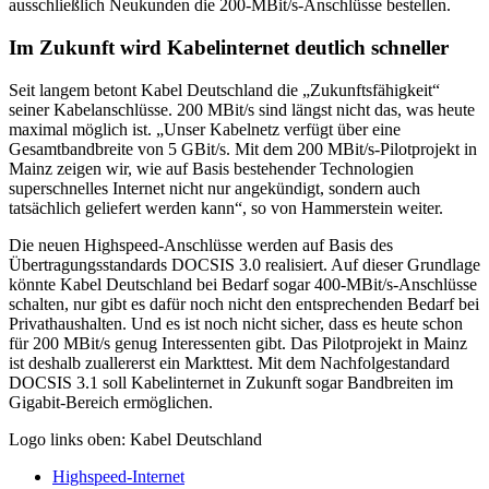
ausschließlich Neukunden die 200-MBit/s-Anschlüsse bestellen.
Im Zukunft wird Kabelinternet deutlich schneller
Seit langem betont Kabel Deutschland die „Zukunftsfähigkeit“
seiner Kabelanschlüsse. 200 MBit/s sind längst nicht das, was heute
maximal möglich ist. „Unser Kabelnetz verfügt über eine
Gesamtbandbreite von 5 GBit/s. Mit dem 200 MBit/s-Pilotprojekt in
Mainz zeigen wir, wie auf Basis bestehender Technologien
superschnelles Internet nicht nur angekündigt, sondern auch
tatsächlich geliefert werden kann“, so von Hammerstein weiter.
Die neuen Highspeed-Anschlüsse werden auf Basis des
Übertragungsstandards DOCSIS 3.0 realisiert. Auf dieser Grundlage
könnte Kabel Deutschland bei Bedarf sogar 400-MBit/s-Anschlüsse
schalten, nur gibt es dafür noch nicht den entsprechenden Bedarf bei
Privathaushalten. Und es ist noch nicht sicher, dass es heute schon
für 200 MBit/s genug Interessenten gibt. Das Pilotprojekt in Mainz
ist deshalb zuallererst ein Markttest. Mit dem Nachfolgestandard
DOCSIS 3.1 soll Kabelinternet in Zukunft sogar Bandbreiten im
Gigabit-Bereich ermöglichen.
Logo links oben: Kabel Deutschland
Highspeed-Internet