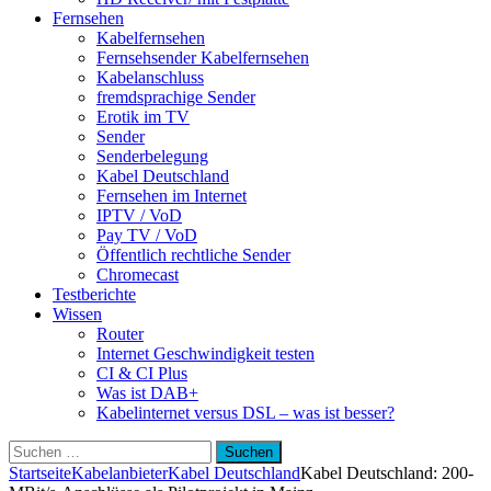
Fernsehen
Kabelfernsehen
Fernsehsender Kabelfernsehen
Kabelanschluss
fremdsprachige Sender
Erotik im TV
Sender
Senderbelegung
Kabel Deutschland
Fernsehen im Internet
IPTV / VoD
Pay TV / VoD
Öffentlich rechtliche Sender
Chromecast
Testberichte
Wissen
Router
Internet Geschwindigkeit testen
CI & CI Plus
Was ist DAB+
Kabelinternet versus DSL – was ist besser?
Suchen
nach:
Startseite
Kabelanbieter
Kabel Deutschland
Kabel Deutschland: 200-