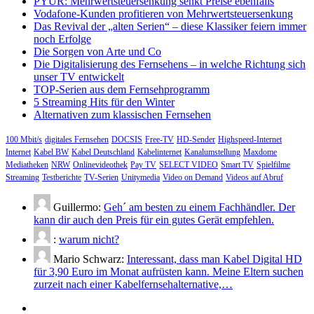
PYUR: Mehrwertsteuersenkung senkt Preise ebenfalls
Vodafone-Kunden profitieren von Mehrwertsteuersenkung
Das Revival der „alten Serien“ – diese Klassiker feiern immer
noch Erfolge
Die Sorgen von Arte und Co
Die Digitalisierung des Fernsehens – in welche Richtung sich
unser TV entwickelt
TOP-Serien aus dem Fernsehprogramm
5 Streaming Hits für den Winter
Alternativen zum klassischen Fernsehen
100 Mbit/s
digitales Fernsehen
DOCSIS
Free-TV
HD-Sender
Highspeed-Internet
Internet
Kabel BW
Kabel Deutschland
Kabelinternet
Kanalumstellung
Maxdome
Mediatheken
NRW
Onlinevideothek
Pay TV
SELECT VIDEO
Smart TV
Spielfilme
Streaming
Testberichte
TV-Serien
Unitymedia
Video on Demand
Videos auf Abruf
Guillermo:
Geh´ am besten zu einem Fachhändler. Der
kann dir auch den Preis für ein gutes Gerät empfehlen.
:
warum nicht?
Mario Schwarz:
Interessant, dass man Kabel Digital HD
für 3,90 Euro im Monat aufrüsten kann. Meine Eltern suchen
zurzeit nach einer Kabelfernsehalternative,…