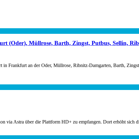
(Oder), Müllrose, Barth, Zingst, Putbus, Sellin, Ri
 in Frankfurt an der Oder, Müllrose, Ribnitz-Damgarten, Barth, Zings
ion via Astra über die Plattform HD+ zu empfangen. Dort erhöht sich