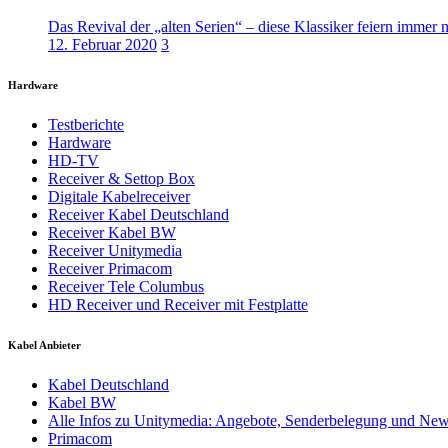
Das Revival der „alten Serien“ – diese Klassiker feiern immer 
12. Februar 2020
3
Hardware
Testberichte
Hardware
HD-TV
Receiver & Settop Box
Digitale Kabelreceiver
Receiver Kabel Deutschland
Receiver Kabel BW
Receiver Unitymedia
Receiver Primacom
Receiver Tele Columbus
HD Receiver und Receiver mit Festplatte
Kabel Anbieter
Kabel Deutschland
Kabel BW
Alle Infos zu Unitymedia: Angebote, Senderbelegung und Ne
Primacom