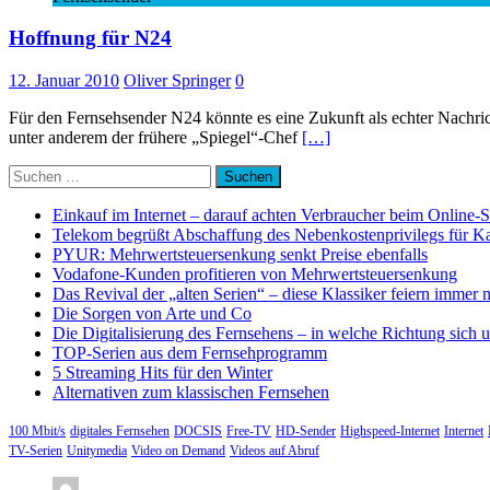
Hoffnung für N24
12. Januar 2010
Oliver Springer
0
Für den Fernsehsender N24 könnte es eine Zukunft als echter Nachr
unter anderem der frühere „Spiegel“-Chef
[…]
Suchen
nach:
Einkauf im Internet – darauf achten Verbraucher beim Online-
Telekom begrüßt Abschaffung des Nebenkostenprivilegs für K
PYUR: Mehrwertsteuersenkung senkt Preise ebenfalls
Vodafone-Kunden profitieren von Mehrwertsteuersenkung
Das Revival der „alten Serien“ – diese Klassiker feiern immer 
Die Sorgen von Arte und Co
Die Digitalisierung des Fernsehens – in welche Richtung sich 
TOP-Serien aus dem Fernsehprogramm
5 Streaming Hits für den Winter
Alternativen zum klassischen Fernsehen
100 Mbit/s
digitales Fernsehen
DOCSIS
Free-TV
HD-Sender
Highspeed-Internet
Internet
TV-Serien
Unitymedia
Video on Demand
Videos auf Abruf