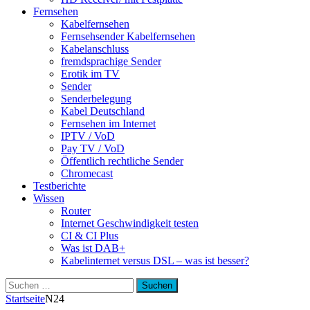
Fernsehen
Kabelfernsehen
Fernsehsender Kabelfernsehen
Kabelanschluss
fremdsprachige Sender
Erotik im TV
Sender
Senderbelegung
Kabel Deutschland
Fernsehen im Internet
IPTV / VoD
Pay TV / VoD
Öffentlich rechtliche Sender
Chromecast
Testberichte
Wissen
Router
Internet Geschwindigkeit testen
CI & CI Plus
Was ist DAB+
Kabelinternet versus DSL – was ist besser?
Suchen
nach:
Startseite
N24