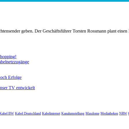
ichtensender geben. Der Geschäftsführer Torsten Rossmann plant eine
Shopping!
abelnetzzugänge
noch Erfolge
unser TV entwickelt
Kabel BW
Kabel Deutschland
Kabelinternet
Kanalumstellung
Maxdome
Mediatheken
NRW